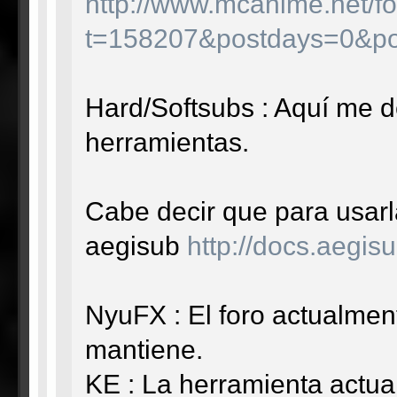
http://www.mcanime.net/fo
t=158207&postdays=0&po
Hard/Softsubs : Aquí me d
herramientas.
Cabe decir que para usarl
aegisub
http://docs.aegi
NyuFX : El foro actualmen
mantiene.
KE : La herramienta actu