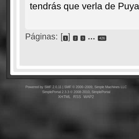
tendrás que verla de Puy
Páginas: [
]
...
1
2
3
426
Powered by SMF 2.0.11
|
SMF © 2006–2009, Simple Machines LLC
SimplePortal 2.3.3 © 2008-2010, SimplePortal
XHTML
RSS
WAP2