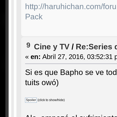
http://haruhichan.com/f
Pack
9
Cine y TV
/
Re:Series 
«
en:
Abril 27, 2016, 03:52:31 
Si es que Bapho se ve tod
tuits owó)
(click to show/hide)