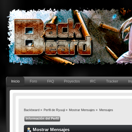
Inicio
Foro
FAQ
Proyectos
IRC
Tracker
In
Backbeard
»
Perfil de Ryuuji
»
Mostrar Mensajes
»
Mensajes
Información del Perfil
Mostrar Mensajes