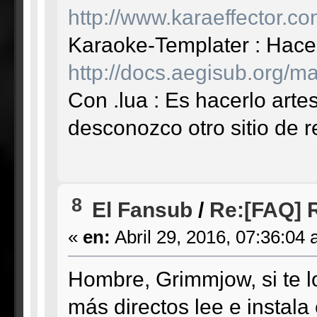
http://www.karaeffector.co
Karaoke-Templater : Hace
http://docs.aegisub.org/
Con .lua : Es hacerlo art
desconozco otro sitio de r
8
El Fansub
/
Re:[FAQ] 
«
en:
Abril 29, 2016, 07:36:04 
Hombre, Grimmjow, si te l
más directos lee e instala 