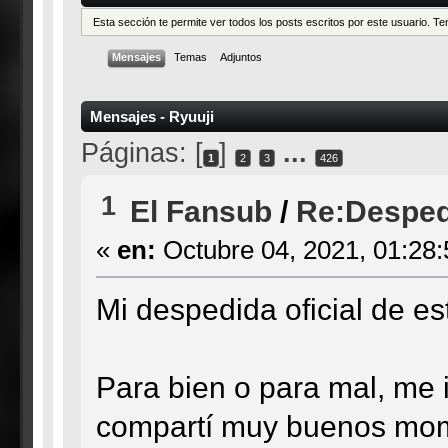
Esta sección te permite ver todos los posts escritos por este usuario. 
Mensajes
Temas
Adjuntos
Mensajes - Ryuuji
Páginas: [
]
...
1
2
3
426
1
El Fansub
/
Re:Desped
«
en:
Octubre 04, 2021, 01:28
Mi despedida oficial de est
Para bien o para mal, me i
compartí muy buenos mom