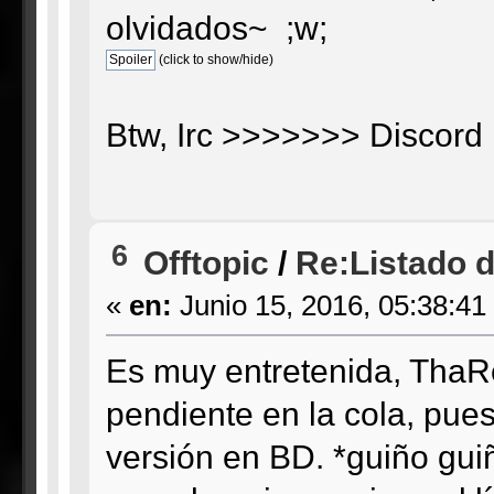
olvidados~ ;w;
(click to show/hide)
Btw, Irc >>>>>>> Discord 
6
Offtopic
/
Re:Listado de
«
en:
Junio 15, 2016, 05:38:41
Es muy entretenida, ThaRe
pendiente en la cola, pue
versión en BD. *guiño guiñ