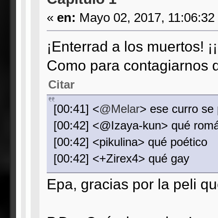
«
en:
Mayo 02, 2017, 11:06:32
¡Enterrad a los muertos! ¡¡
Como para contagiarnos de
Citar
[00:41] <
@Melar
> ese curro se 
[00:42] <@Izaya-kun> qué romá
[00:42] <pikulina> qué poético
[00:42] <+Zirex4> qué gay
Epa, gracias por la peli q