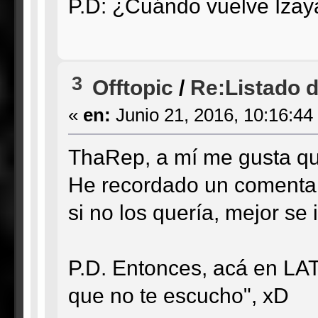
P.D: ¿Cuándo vuelve Izay
3
Offtopic
/
Re:Listado de
«
en:
Junio 21, 2016, 10:16:44
ThaRep, a mí me gusta q
He recordado un comentari
si no los quería, mejor se
P.D. Entonces, acá en LA
que no te escucho", xD