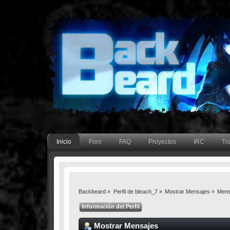
Inicio
Foro
FAQ
Proyectos
IRC
Tr
Backbeard
»
Perfil de bleach_7
»
Mostrar Mensajes
»
Mens
Información del Perfil
Mostrar Mensajes