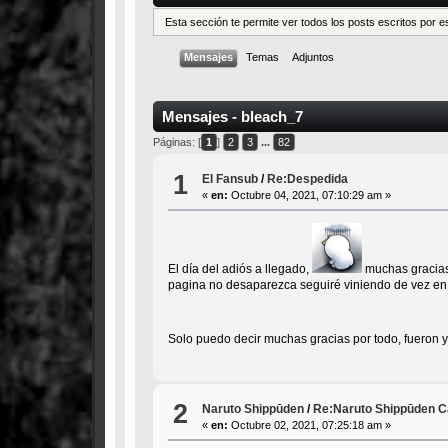
Esta sección te permite ver todos los posts escritos por 
Mensajes
Temas
Adjuntos
Mensajes - bleach_7
Páginas: [
1
]
2
3
...
82
1
El Fansub
/
Re:Despedida
«
en:
Octubre 04, 2021, 07:10:29 am »
El día del adiós a llegado,
muchas gracias 
pagina no desaparezca seguiré viniendo de vez en 
Solo puedo decir muchas gracias por todo, fueron 
2
Naruto Shippūden
/
Re:Naruto Shippūden Ca
«
en:
Octubre 02, 2021, 07:25:18 am »