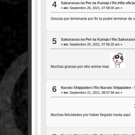
4
Sakurasou no Pet na Kanojo
/
Re:Hilo ofici
«
en:
Septiembre 26, 2021, 07:58:00 am »
Gracias por terminarla por fin la podre terminar de 
5
Sakurasou no Pet na Kanojo
/
Re:Sakurasou
«
en:
Septiembre 26, 2021, 07:56:20 am »
Muchas gracias por otro anime mas
6
Naruto Shippūden
/
Re:Naruto Shippūden - 
«
en:
Septiembre 21, 2021, 08:07:58 am »
Muchas felicidades por haber llegado hasta aquí