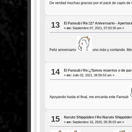
De verdad muchas gracias por el pack de capis de
13
El Fansub
/
Re:11º Aniversario - Apertur
«
en:
Septiembre 07, 2021, 07:03:30 am »
Feliz aniversario
uno más y contando. Men
14
El Fansub
/
Re:¿Tamos muertos o de pa
«
en:
Julio 02, 2021, 06:56:53 am »
Apoyando hasta el final, me encanta este Fansub
15
Naruto Shippūden
/
Re:Naruto Shippūden
«
en:
Septiembre 16, 2020, 05:35:03 am »