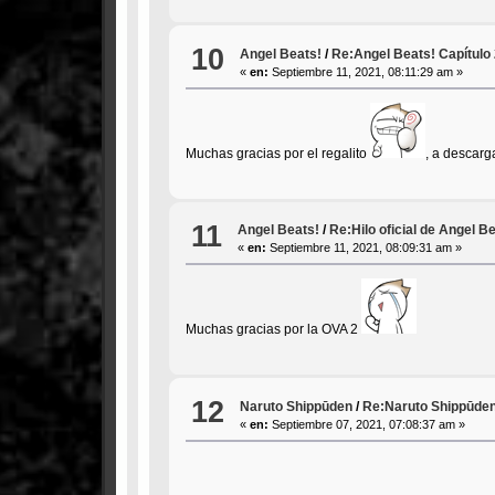
10
Angel Beats!
/
Re:Angel Beats! Capítulo
«
en:
Septiembre 11, 2021, 08:11:29 am »
Muchas gracias por el regalito
, a descarg
11
Angel Beats!
/
Re:Hilo oficial de Angel B
«
en:
Septiembre 11, 2021, 08:09:31 am »
Muchas gracias por la OVA 2
12
Naruto Shippūden
/
Re:Naruto Shippūden
«
en:
Septiembre 07, 2021, 07:08:37 am »