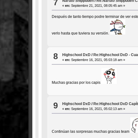
7
Naruto Shippūden
/
Re:Naruto Shippūden Ca
«
en:
Septiembre 21, 2021, 08:05:45 am »
Después de tanto tiempo podre terminar de ver est
verlo hasta que tuviera su versión.
8
Highschool DxD
/
Re:Highschool DxD - Cua
«
en:
Septiembre 16, 2021, 05:03:18 am »
Muchas gracias por los capis
9
Highschool DxD
/
Re:Highschool DxD Capít
«
en:
Septiembre 16, 2021, 05:02:13 am »
Continúan las sorpresas muchas gracias team