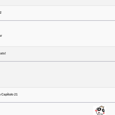
 2
ar
eats!
 Capítulo 21