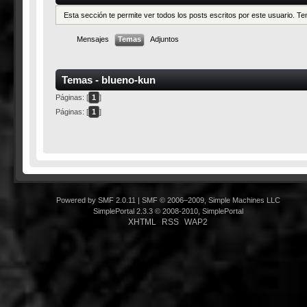
Esta sección te permite ver todos los posts escritos por este usuario. 
Mensajes
Temas
Adjuntos
Temas - blueno-kun
Páginas: [
1
]
Páginas: [
1
]
Powered by SMF 2.0.11
|
SMF © 2006–2009, Simple Machines LLC
SimplePortal 2.3.3 © 2008-2010, SimplePortal
XHTML
RSS
WAP2