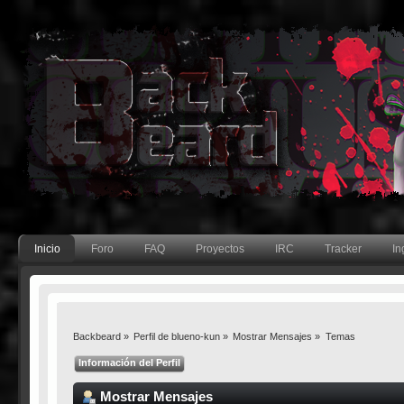
Inicio
Foro
FAQ
Proyectos
IRC
Tracker
In
Backbeard
»
Perfil de blueno-kun
»
Mostrar Mensajes
»
Temas
Información del Perfil
Mostrar Mensajes