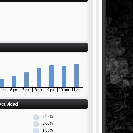
 pm
6 pm
7 pm
8 pm
9 pm
10 pm
11 pm
Actividad
2.92%
2.05%
1.60%