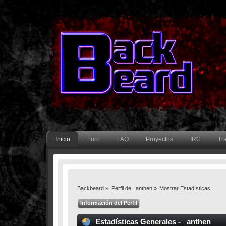
Inicio
Foro
FAQ
Proyectos
IRC
Tr
Backbeard
»
Perfil de _anthen
»
Mostrar Estadísticas
Información del Perfil
Estadísticas Generales - _anthen