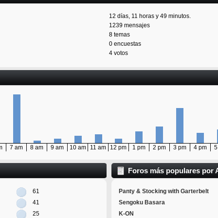
12 días, 11 horas y 49 minutos.
1239 mensajes
8 temas
0 encuestas
4 votos
m
7 am
8 am
9 am
10 am
11 am
12 pm
1 pm
2 pm
3 pm
4 pm
5
Foros más populares por 
61
Panty & Stocking with Garterbelt
41
Sengoku Basara
25
K-ON