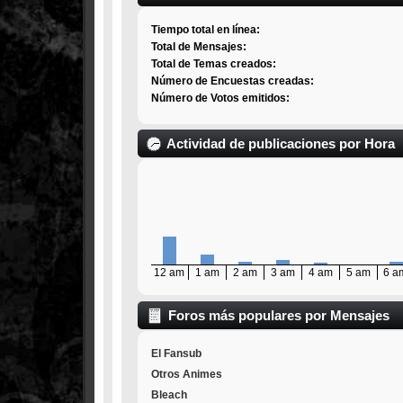
Tiempo total en línea:
Total de Mensajes:
Total de Temas creados:
Número de Encuestas creadas:
Número de Votos emitidos:
Actividad de publicaciones por Hora
12 am
1 am
2 am
3 am
4 am
5 am
6 a
Foros más populares por Mensajes
El Fansub
Otros Animes
Bleach