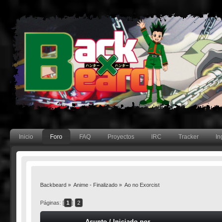
Inicio
Foro
FAQ
Proyectos
IRC
Tracker
In
Backbeard
»
Anime - Finalizado
»
Ao no Exorcist
Páginas: [
1
]
2
Asunto
/
Iniciado por