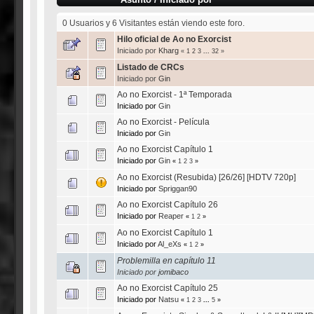
0 Usuarios y 6 Visitantes están viendo este foro.
Hilo oficial de Ao no Exorcist
Iniciado por
Kharg
«
1
2
3
...
32
»
Listado de CRCs
Iniciado por
Gin
Ao no Exorcist - 1ª Temporada
Iniciado por
Gin
Ao no Exorcist - Película
Iniciado por
Gin
Ao no Exorcist Capítulo 1
Iniciado por
Gin
«
1
2
3
»
Ao no Exorcist (Resubida) [26/26] [HDTV 720p]
Iniciado por
Spriggan90
Ao no Exorcist Capítulo 26
Iniciado por
Reaper
«
1
2
»
Ao no Exorcist Capítulo 1
Iniciado por
Al_eXs
«
1
2
»
Problemilla en capítulo 11
Iniciado por
jomibaco
Ao no Exorcist Capítulo 25
Iniciado por
Natsu
«
1
2
3
...
5
»