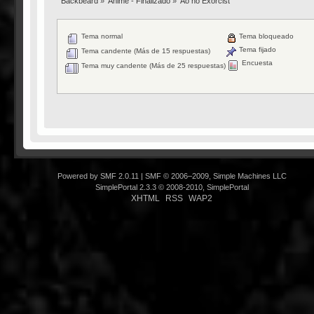
Backbeard
»
Anime - Finalizado
»
Ao no Exorcist
Tema normal
Tema bloqueado
Tema fijado
Tema candente (Más de 15 respuestas)
Encuesta
Tema muy candente (Más de 25 respuestas)
Powered by SMF 2.0.11
|
SMF © 2006–2009, Simple Machines LLC
SimplePortal 2.3.3 © 2008-2010, SimplePortal
XHTML
RSS
WAP2