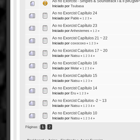
Ao no Exorcist - Singles & Soundtrack I & II [MU][M
Iniciado por
Tsubasa
Ao no Exorcist Capítulo 24
Iniciado por
Pablo
«
1
2
3
»
Ao no Exorcist Capítulo 23
Iniciado por
Anhestemes
«
1
2
»
Ao no Exorcist Capítulos 21 ~ 22
Iniciado por
coxocoxo
«
1
2
3
»
Ao no Exorcist Capítulos 17 ~ 20
Iniciado por
Natsu
«
1
2
3
4
»
Ao no Exorcist Capítulo 16
Iniciado por
Melar
«
1
2
3
4
»
Ao no Exorcist Capítulo 15
Iniciado por
Natsu
«
1
2
3
»
Ao no Exorcist Capítulo 14
Iniciado por
Eru
«
1
2
3
»
Ao no Exorcist Capítulos -2 ~ 13
Iniciado por
Natsu
«
1
2
3
4
»
Ao no Exorcist Capítulo 10
Iniciado por
Natsu
«
1
2
3
4
»
Páginas: [
1
]
2