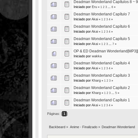
Deadman Wonderland Capítulos 8 ~ 9
Iniciado por
Eru
«
1
2
3
...
6
»
Deadman Wonderland Capítulo 7
Iniciado por
Akai
«
1
2
3
4
»
Deadman Wonderland Capítulo 6
Iniciado por
Akai
«
1
2
3
4
»
Deadman Wonderland Capítulo 5
Iniciado por
Akai
«
1
2
3
...
7
»
OP & ED Deadman Wonderland[MP3]
Iniciado por
wakka
Deadman Wonderland Capítulo 4
Iniciado por
Akai
«
1
2
3
4
»
Deadman Wonderland Capítulo 3
Iniciado por
Kharg
«
1
2
3
»
Deadman Wonderland Capítulo 2
Iniciado por
Kharg
«
1
2
3
...
5
»
Deadman Wonderland Capítulo 1
Iniciado por
Akai
«
1
2
3
4
»
Páginas: [
1
]
Backbeard
»
Anime - Finalizado
»
Deadman Wonderland