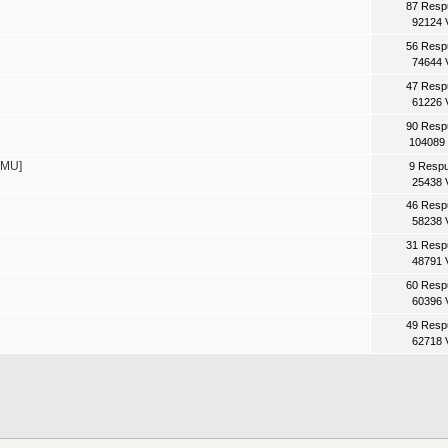
87 Resp
92124 
56 Resp
74644 
47 Resp
61226 
90 Resp
104089 
[MU]
9 Resp
25438 
46 Resp
58238 
31 Resp
48791 
60 Resp
60396 
49 Resp
62718 