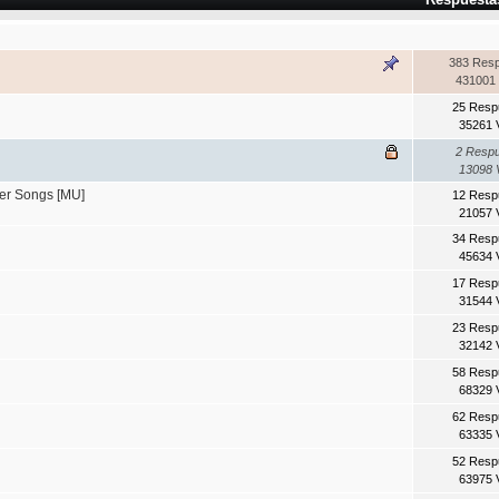
383 Res
431001 
25 Resp
35261 
2 Resp
13098 
r Songs [MU]
12 Resp
21057 
34 Resp
45634 
17 Resp
31544 
23 Resp
32142 
58 Resp
68329 
62 Resp
63335 
52 Resp
63975 