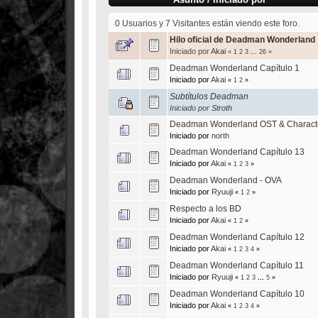
0 Usuarios y 7 Visitantes están viendo este foro.
Hilo oficial de Deadman Wonderland
Iniciado por
Akai
«
1
2
3
...
26
»
Deadman Wonderland Capítulo 1
Iniciado por
Akai
«
1
2
»
Subtítulos Deadman
Iniciado por
Stroth
Deadman Wonderland OST & Characte
Iniciado por
north
Deadman Wonderland Capítulo 13
Iniciado por
Akai
«
1
2
3
»
Deadman Wonderland - OVA
Iniciado por
Ryuuji
«
1
2
»
Respecto a los BD
Iniciado por
Akai
«
1
2
»
Deadman Wonderland Capítulo 12
Iniciado por
Akai
«
1
2
3
4
»
Deadman Wonderland Capítulo 11
Iniciado por
Ryuuji
«
1
2
3
...
5
»
Deadman Wonderland Capítulo 10
Iniciado por
Akai
«
1
2
3
4
»