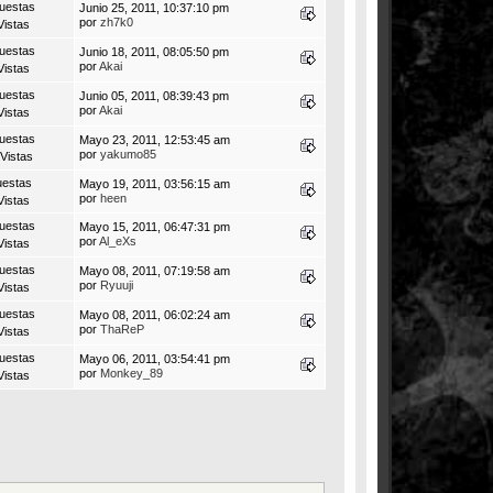
uestas
Junio 25, 2011, 10:37:10 pm
por
zh7k0
Vistas
uestas
Junio 18, 2011, 08:05:50 pm
por
Akai
Vistas
uestas
Junio 05, 2011, 08:39:43 pm
por
Akai
Vistas
uestas
Mayo 23, 2011, 12:53:45 am
por
yakumo85
Vistas
uestas
Mayo 19, 2011, 03:56:15 am
por
heen
Vistas
uestas
Mayo 15, 2011, 06:47:31 pm
por
Al_eXs
Vistas
uestas
Mayo 08, 2011, 07:19:58 am
por
Ryuuji
Vistas
uestas
Mayo 08, 2011, 06:02:24 am
por
ThaReP
Vistas
uestas
Mayo 06, 2011, 03:54:41 pm
por
Monkey_89
Vistas