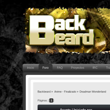
Inicio
Foro
FAQ
Proyectos
IRC
Tr
Backbeard
»
Anime - Finalizado
»
Deadman Wonderland
Páginas: [
1
]
Asunto
/
Iniciado por