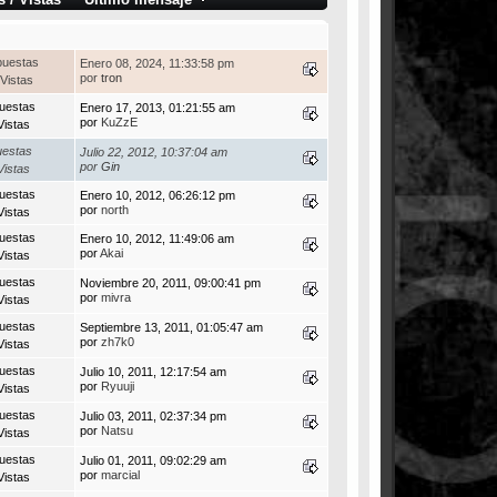
puestas
Enero 08, 2024, 11:33:58 pm
por
tron
Vistas
uestas
Enero 17, 2013, 01:21:55 am
por
KuZzE
Vistas
uestas
Julio 22, 2012, 10:37:04 am
por
Gin
Vistas
uestas
Enero 10, 2012, 06:26:12 pm
por
north
Vistas
uestas
Enero 10, 2012, 11:49:06 am
por
Akai
Vistas
uestas
Noviembre 20, 2011, 09:00:41 pm
por
mivra
Vistas
uestas
Septiembre 13, 2011, 01:05:47 am
por
zh7k0
Vistas
uestas
Julio 10, 2011, 12:17:54 am
por
Ryuuji
Vistas
uestas
Julio 03, 2011, 02:37:34 pm
por
Natsu
Vistas
uestas
Julio 01, 2011, 09:02:29 am
por
marcial
Vistas