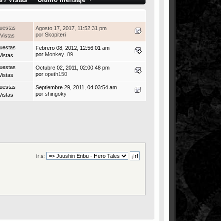
uestas
Agosto 17, 2017, 11:52:31 pm
por
Skopiteri
Vistas
uestas
Febrero 08, 2012, 12:56:01 am
por
Monkey_89
Vistas
uestas
Octubre 02, 2011, 02:00:48 pm
por
opeth150
Vistas
uestas
Septiembre 29, 2011, 04:03:54 am
por
shingoky
Vistas
Ir a: