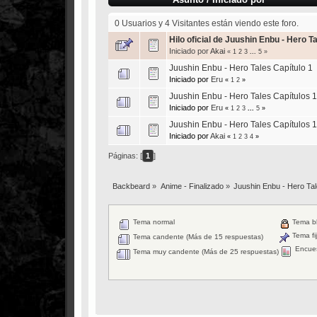
0 Usuarios y 4 Visitantes están viendo este foro.
Hilo oficial de Juushin Enbu - Hero T
Iniciado por
Akai
«
1
2
3
...
5
»
Juushin Enbu - Hero Tales Capítulo 1
Iniciado por
Eru
«
1
2
»
Juushin Enbu - Hero Tales Capítulos 1
Iniciado por
Eru
«
1
2
3
...
5
»
Juushin Enbu - Hero Tales Capítulos 1
Iniciado por
Akai
«
1
2
3
4
»
Páginas: [
1
]
Backbeard
»
Anime - Finalizado
»
Juushin Enbu - Hero Ta
Tema normal
Tema b
Tema fi
Tema candente (Más de 15 respuestas)
Encue
Tema muy candente (Más de 25 respuestas)