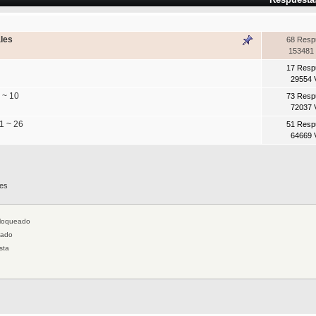
ales
68 Resp
153481 
17 Resp
29554 
 ~ 10
73 Resp
72037 
1 ~ 26
51 Resp
64669 
les
loqueado
jado
sta