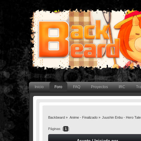
Inicio
Foro
FAQ
Proyectos
IRC
Tr
Backbeard
»
Anime - Finalizado
»
Juushin Enbu - Hero Tale
Páginas: [
1
]
Asunto
/
Iniciado por