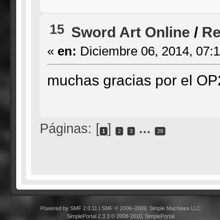
15
Sword Art Online
/
Re
«
en:
Diciembre 06, 2014, 07:
muchas gracias por el OP2 
Páginas: [
]
...
1
2
3
29
Powered by SMF 2.0.11
|
SMF © 2006–2009, Simple Machines LLC
SimplePortal 2.3.3 © 2008-2010, SimplePortal