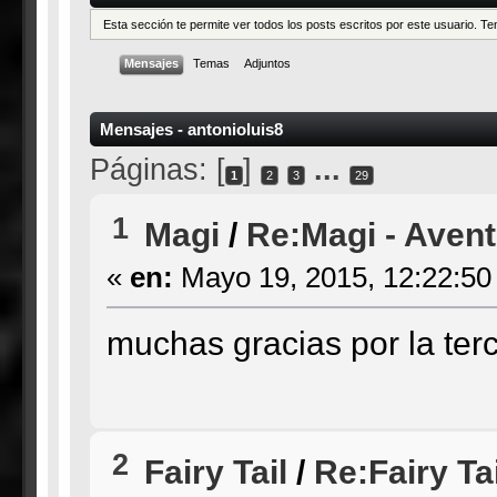
Esta sección te permite ver todos los posts escritos por este usuario. 
Mensajes
Temas
Adjuntos
Mensajes - antonioluis8
Páginas: [
]
...
1
2
3
29
1
Magi
/
Re:Magi - Aven
«
en:
Mayo 19, 2015, 12:22:50
muchas gracias por la ter
2
Fairy Tail
/
Re:Fairy Tai