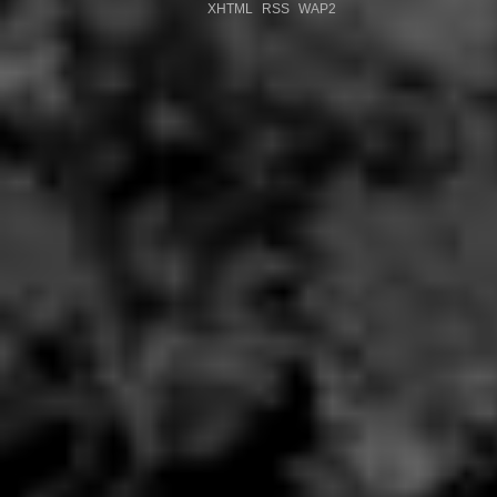
XHTML
RSS
WAP2