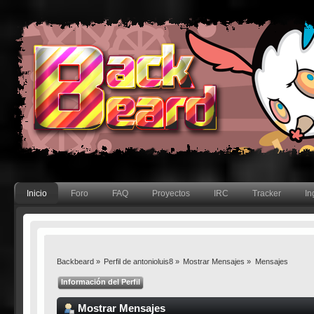
Inicio
Foro
FAQ
Proyectos
IRC
Tracker
In
Backbeard
»
Perfil de antonioluis8
»
Mostrar Mensajes
»
Mensajes
Información del Perfil
Mostrar Mensajes