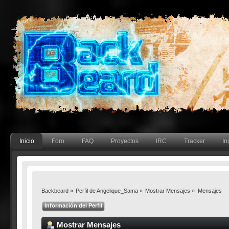
Inicio
Foro
FAQ
Proyectos
IRC
Tracker
In
Backbeard
»
Perfil de Angelique_Sama
»
Mostrar Mensajes
»
Mensajes
Información del Perfil
Mostrar Mensajes