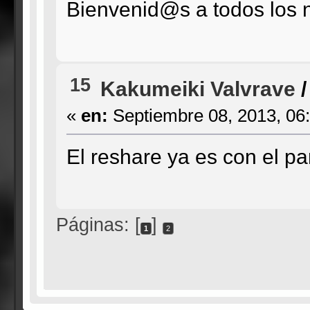
Bienvenid@s a todos los n
15
Kakumeiki Valvrave
«
en:
Septiembre 08, 2013, 06
El reshare ya es con el p
Páginas: [
]
1
2