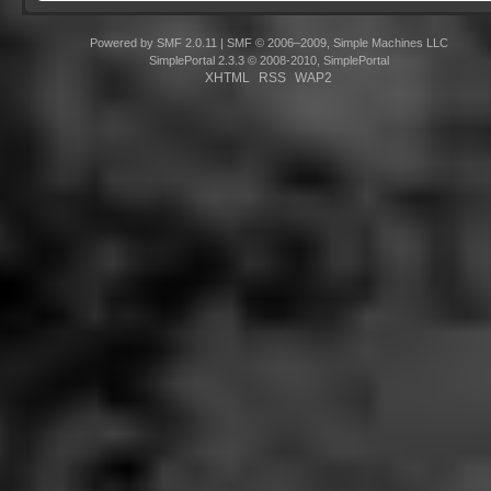
Powered by SMF 2.0.11
|
SMF © 2006–2009, Simple Machines LLC
SimplePortal 2.3.3 © 2008-2010, SimplePortal
XHTML
RSS
WAP2