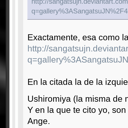
http://sangatsujn.deviantart.c
q=gallery%3ASangatsuJN%2F
Exactamente, esa como la 
http://sangatsujn.deviant
q=gallery%3ASangatsu
En la citada la de la izqu
Ushiromiya (la misma de 
Y en la que te cito yo, so
Ange.