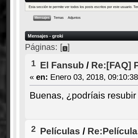
Esta sección te permite ver todos los posts escritos por este usuario. 
Mensajes
Temas
Adjuntos
Mensajes - groki
Páginas: [
]
1
1
El Fansub
/
Re:[FAQ] P
«
en:
Enero 03, 2018, 09:10:3
Buenas, ¿podríais resubi
2
Películas
/
Re:Películ