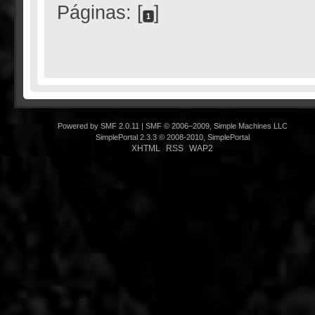
Páginas: [
]
1
Powered by SMF 2.0.11
|
SMF © 2006–2009, Simple Machines LLC
SimplePortal 2.3.3 © 2008-2010, SimplePortal
XHTML
RSS
WAP2