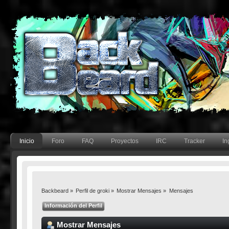
Inicio
Foro
FAQ
Proyectos
IRC
Tracker
In
Backbeard
»
Perfil de groki
»
Mostrar Mensajes
»
Mensajes
Información del Perfil
Mostrar Mensajes