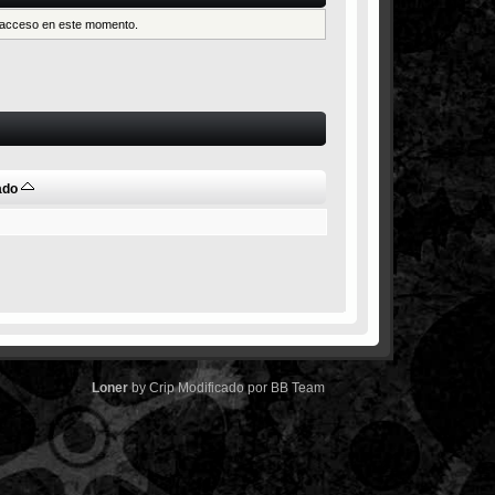
es acceso en este momento.
ado
Loner
by
Crip