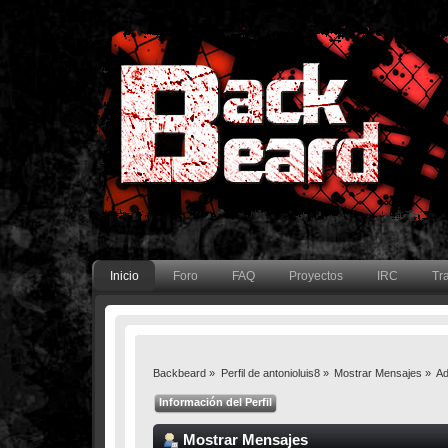
Inicio
Foro
FAQ
Proyectos
IRC
Tr
Backbeard
»
Perfil de antonioluis8
»
Mostrar Mensajes
»
Ad
Información del Perfil
Mostrar Mensajes