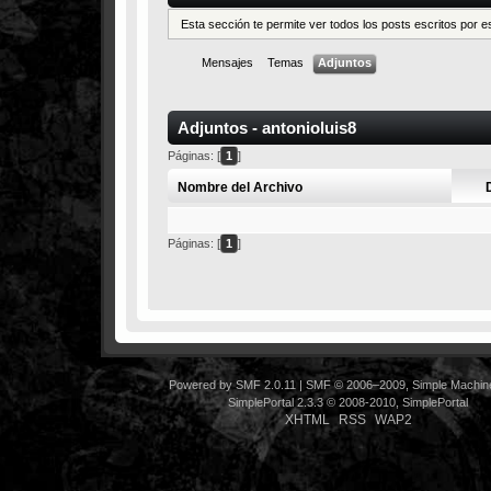
Esta sección te permite ver todos los posts escritos por 
Mensajes
Temas
Adjuntos
Adjuntos - antonioluis8
Páginas: [
1
]
Nombre del Archivo
Páginas: [
1
]
Powered by SMF 2.0.11
|
SMF © 2006–2009, Simple Machin
SimplePortal 2.3.3 © 2008-2010, SimplePortal
XHTML
RSS
WAP2