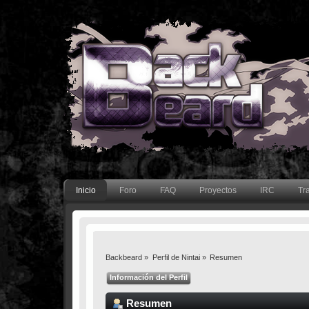
Inicio
Foro
FAQ
Proyectos
IRC
Tr
Backbeard
»
Perfil de Nintai
»
Resumen
Información del Perfil
Resumen