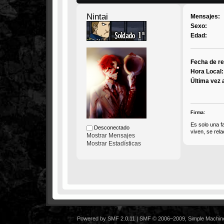
Nintai
Mensajes:
Sexo:
Edad:
Fecha de re
Hora Local:
Última vez 
Firma:
Es solo una fa
Desconectado
viven, se rel
Mostrar Mensajes
Mostrar Estadísticas
Powered by SMF 2.0.11
|
SMF © 2006–2009, Simple Machin