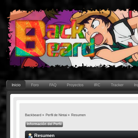
Inicio
Foro
FAQ
Proyectos
IRC
Tracker
In
Backbeard
»
Perfil de Nintai
»
Resumen
Información del Perfil
Resumen