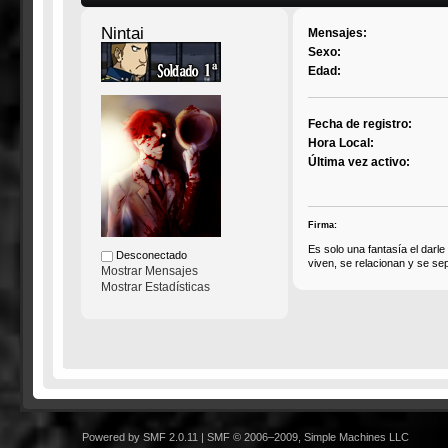
Nintai
Mensajes:
Sexo:
Edad:
Fecha de registro:
Hora Local:
Última vez activo:
Firma:
Es solo una fantasía el darle
Desconectado
viven, se relacionan y se s
Mostrar Mensajes
Mostrar Estadísticas
Powered by SMF 2.0.11
|
SMF © 2006–2009, Simple Machines LLC