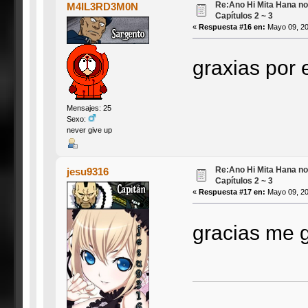
Re:Ano Hi Mita Hana n
M4IL3RD3M0N
Capítulos 2 ~ 3
«
Respuesta #16 en:
Mayo 09, 20
graxias por 
Mensajes: 25
Sexo:
never give up
Re:Ano Hi Mita Hana n
jesu9316
Capítulos 2 ~ 3
«
Respuesta #17 en:
Mayo 09, 20
gracias me 