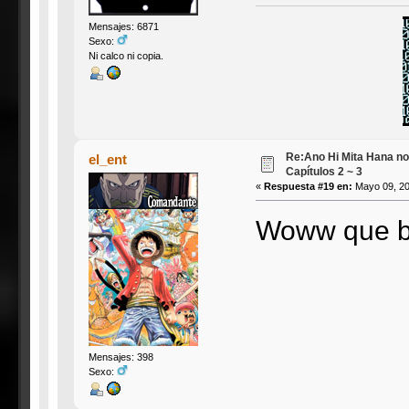
Mensajes: 6871
Sexo:
Ni calco ni copia.
Re:Ano Hi Mita Hana n
el_ent
Capítulos 2 ~ 3
«
Respuesta #19 en:
Mayo 09, 20
Woww que bon
Mensajes: 398
Sexo: