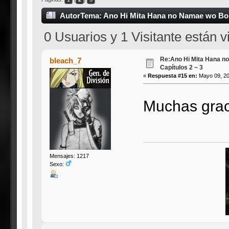
Autor
Tema: Ano Hi Mita Hana no Namae wo Boku
0 Usuarios y 1 Visitante están 
Re:Ano Hi Mita Hana n
bleach_7
Capítulos 2 ~ 3
«
Respuesta #15 en:
Mayo 09, 20
Muchas grac
Mensajes: 1217
Sexo: