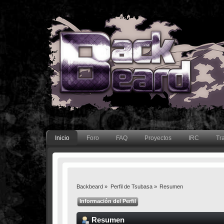
Inicio
Foro
FAQ
Proyectos
IRC
Tr
Backbeard
»
Perfil de Tsubasa
»
Resumen
Información del Perfil
Resumen