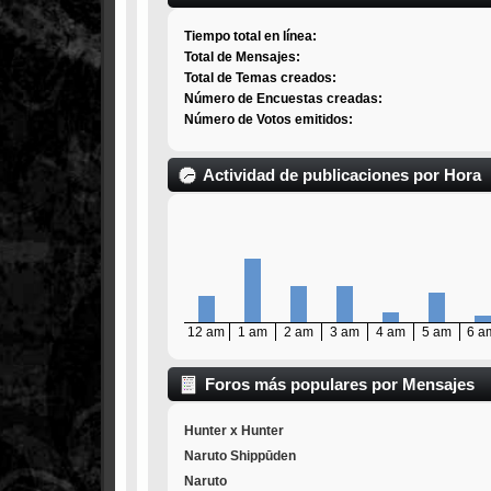
Tiempo total en línea:
Total de Mensajes:
Total de Temas creados:
Número de Encuestas creadas:
Número de Votos emitidos:
Actividad de publicaciones por Hora
12 am
1 am
2 am
3 am
4 am
5 am
6 a
Foros más populares por Mensajes
Hunter x Hunter
Naruto Shippūden
Naruto