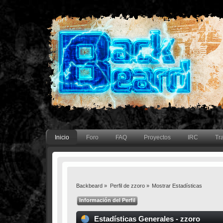
Inicio
Foro
FAQ
Proyectos
IRC
Tr
Backbeard
»
Perfil de zzoro
»
Mostrar Estadísticas
Información del Perfil
Estadísticas Generales - zzoro