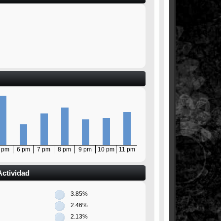
 pm
6 pm
7 pm
8 pm
9 pm
10 pm
11 pm
Actividad
3.85%
2.46%
2.13%