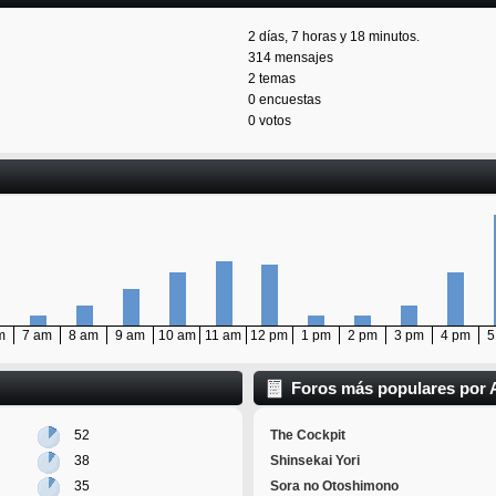
2 días, 7 horas y 18 minutos.
314 mensajes
2 temas
0 encuestas
0 votos
m
7 am
8 am
9 am
10 am
11 am
12 pm
1 pm
2 pm
3 pm
4 pm
5
Foros más populares por 
52
The Cockpit
38
Shinsekai Yori
35
Sora no Otoshimono