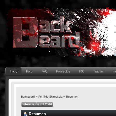
Inicio
Foro
FAQ
Proyectos
IRC
Tracker
In
Backbeard
»
Perfil de Shirossaki
»
Resumen
Información del Perfil
Resumen