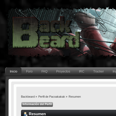
Inicio
Foro
FAQ
Proyectos
IRC
Tracker
In
Backbeard
»
Perfil de Pacoakakak
»
Resumen
Información del Perfil
Resumen