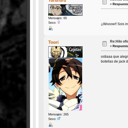
Turururú
«
Respuesta
Mensajes: 65
Sexo:
¡¡Wooow!! Sois i
Re:Hilo of
Toori
«
Respuesta
ostiaaa que alegr
botellas de jack 
Mensajes: 265
Sexo: