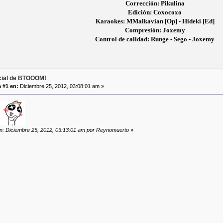
Corrección: Pikulina
Edición: Coxocoxo
Karaokes: MMalkavian [Op] - Hideki [Ed]
Compresión: Joxemy
Control de calidad: Runge - Sego - Joxemy
icial de BTOOOM!
 #1 en:
Diciembre 25, 2012, 03:08:01 am »
ón: Diciembre 25, 2012, 03:13:01 am por Reynomuerto
»