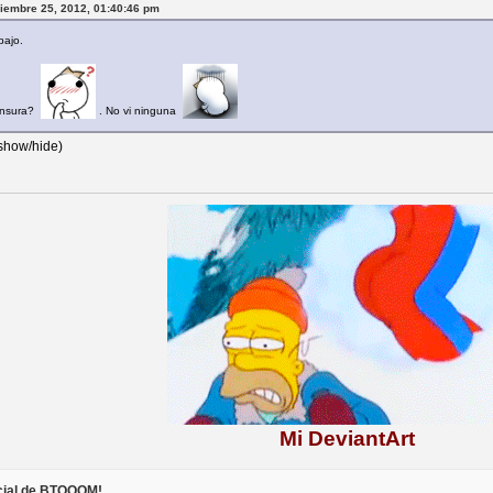
ciembre 25, 2012, 01:40:46 pm
bajo.
censura?
. No vi ninguna
 show/hide)
Mi DeviantArt
icial de BTOOOM!