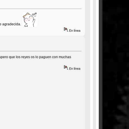
te agradecida.
En línea
 espero que los reyes os lo paguen con muchas
En línea