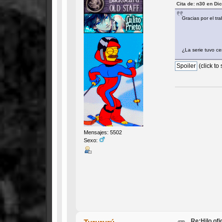
Cita de: n30 en Di
Gracias por el tra
¿La serie tuvo 
(click to
Mensajes: 5502
Sexo:
Re:Hilo of