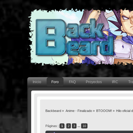
Inicio
Foro
FAQ
Proyectos
IRC
Tr
Backbeard
»
Anime - Finalizado
»
BTOOOM!
»
Hilo ofici
Páginas: [
1
]
2
3
...
10