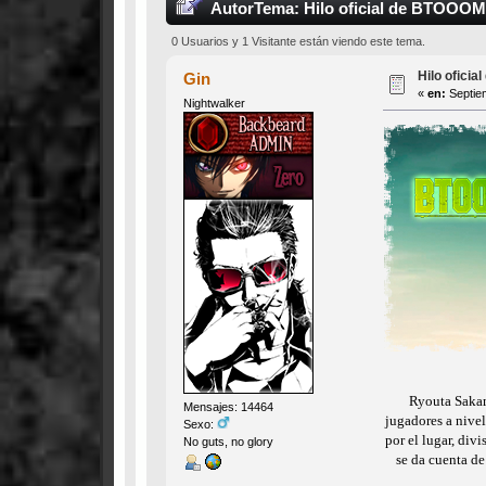
Autor
Tema: Hilo oficial de BTOOOM
0 Usuarios y 1 Visitante están viendo este tema.
Hilo ofici
Gin
«
en:
Septiem
Nightwalker
Ryouta Sakam
Mensajes: 14464
jugadores a nivel
Sexo:
por el lugar, div
No guts, no glory
se da cuenta de