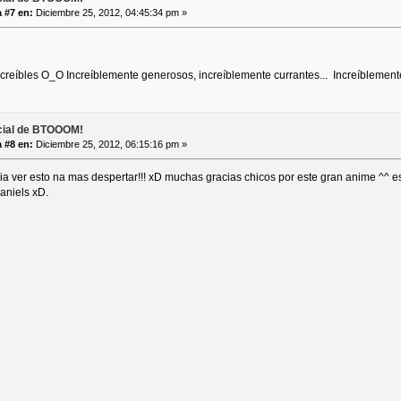
 #7 en:
Diciembre 25, 2012, 04:45:34 pm »
ncreíbles O_O Increíblemente generosos, increíblemente currantes... Increíblemen
icial de BTOOOM!
 #8 en:
Diciembre 25, 2012, 06:15:16 pm »
ia ver esto na mas despertar!!! xD muchas gracias chicos por este gran anime ^^
daniels xD.