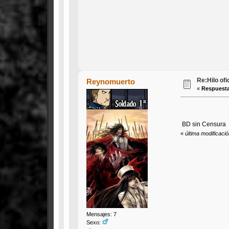
Re:Hilo of
Reynomuerto
«
Respuesta
BD sin Censura
«
última modificaci
Mensajes: 7
Sexo: