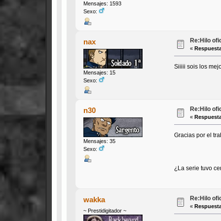
Mensajes: 1593
Sexo:
Re:Hilo of
nax
«
Respuesta
Siiiii sois los m
Mensajes: 15
Sexo:
Re:Hilo of
n30
«
Respuesta
Gracias por el tra
Mensajes: 35
Sexo:
¿La serie tuvo c
Re:Hilo of
wakka
«
Respuesta
~ Prestidigitador ~