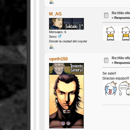
Re:Hilo of
M_AG
«
Respuesta
Mensajes: 6
Sexo:
Desde la ciudad del coyote
Re:Hilo of
opeth150
«
Respuesta
Se sale!!
Gracias equipo!!!