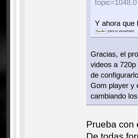
topic=1048.0
Y ahora que h
(click to show/hide)
Gracias, el pr
videos a 720p
de configurar
Gom player y 
cambiando los 
Prueba con el
De todas for