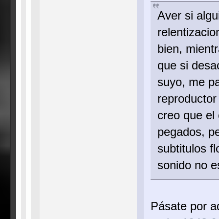
Aver si alg
relentizacio
bien, mientr
que si desa
suyo, me pa
reproductor
creo que el
pegados, per
subtitulos f
sonido no e
Pásate por 