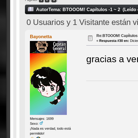
Autor
Tema: BTOOOM! Capítulos -1 ~ 2 (Leído 
0 Usuarios y 1 Visitante están 
Re:BTOOOM! Capítulos 
Bayonetta
«
Respuesta #30 en:
Dicie
gracias a ver 
Mensajes: 1699
Sexo:
¡Nada es verdad, todo está
permitido!