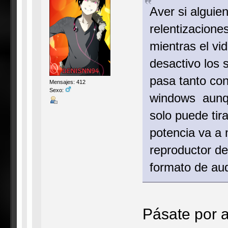
Aver si alguie
relentizaciones
mientras el vi
desactivo los 
pasa tanto con
Mensajes: 412
Sexo:
windows aunqu
solo puede tir
potencia va a n
reproductor de
formato de aud
Pásate por 