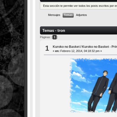
Esta sección te permite ver todos los posts escritos por 
Mensajes
Temas
Adjuntos
Temas - tron
Páginas: [
1
]
1
Kuroko no Basket
/
Kuroko no Basket - Pr
«
en:
Febrero 12, 2014, 04:18:32 pm »