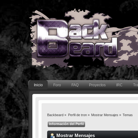
Inicio
Foro
FAQ
Proyectos
IRC
Tr
Backbeard
»
Perfil de tron
»
Mostrar Mensajes
»
Temas
Información del Perfil
Mostrar Mensajes