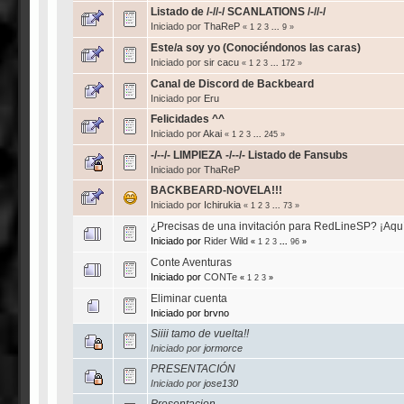
Listado de /-//-/ SCANLATIONS /-//-/
Iniciado por
ThaReP
«
1
2
3
...
9
»
Este/a soy yo (Conociéndonos las caras)
Iniciado por
sir cacu
«
1
2
3
...
172
»
Canal de Discord de Backbeard
Iniciado por
Eru
Felicidades ^^
Iniciado por
Akai
«
1
2
3
...
245
»
-/--/- LIMPIEZA -/--/- Listado de Fansubs
Iniciado por
ThaReP
BACKBEARD-NOVELA!!!
Iniciado por
Ichirukia
«
1
2
3
...
73
»
¿Precisas de una invitación para RedLineSP? ¡Aquí
Iniciado por
Rider Wild
«
1
2
3
...
96
»
Conte Aventuras
Iniciado por
CONTe
«
1
2
3
»
Eliminar cuenta
Iniciado por brvno
Siiii tamo de vuelta!!
Iniciado por
jormorce
PRESENTACIÓN
Iniciado por
jose130
Presentacion