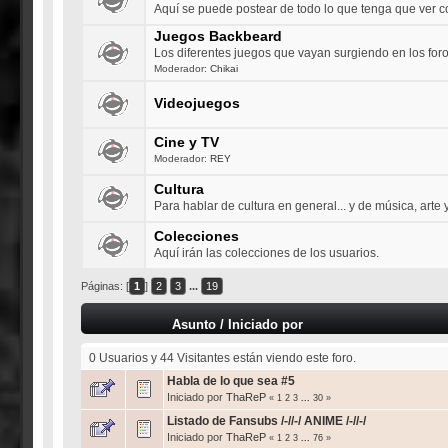
Aquí se puede postear de todo lo que tenga que ver 
Juegos Backbeard
Los diferentes juegos que vayan surgiendo en los for
Moderador:
Chikai
Videojuegos
Cine y TV
Moderador:
REY
Cultura
Para hablar de cultura en general... y de música, arte y 
Colecciones
Aquí irán las colecciones de los usuarios.
Páginas: [
1
]
2
3
...
19
Asunto
/
Iniciado por
0 Usuarios y 44 Visitantes están viendo este foro.
Habla de lo que sea #5
Iniciado por
ThaReP
«
1
2
3
...
30
»
Listado de Fansubs /-//-/ ANIME /-//-/
Iniciado por
ThaReP
«
1
2
3
...
76
»