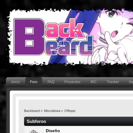
Inicio
Foro
FAQ
Proyectos
IRC
Tracker
In
Backbeard
»
Miscelánea
»
Offtopic
Subforos
Diseño