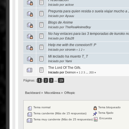
Iniciado por
ackse
Pregunta para quien resida o suela viajar mucho a
Iniciado por
Ayuuu
Blogs de Anime
Iniciado por
TheRealAnimeBoy
No hay enlaces para las 3 temporadas de kuroko n
Iniciado por
Edu28
Help me with the conexion!!! :P
Iniciado por
stromin
«
1
2
»
Mi teclado ha muerto T_T
Iniciado por
Yami
The Lord Of The Gifs.
Iniciado por
Deimon
«
1
2
3
...
203
»
Páginas: [
1
]
2
3
...
19
Backbeard
»
Miscelánea
»
Offtopic
Tema normal
Tema bloqueado
Tema fijado
Tema candente (Más de 15 respuestas)
Encuesta
Tema muy candente (Más de 25 respuestas)