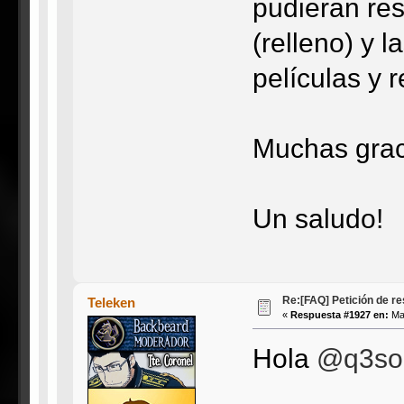
pudieran res
(relleno) y 
películas y 
Muchas graci
Un saludo!
Re:[FAQ] Petición de r
Teleken
«
Respuesta #1927 en:
Mar
Hola
@q3sol