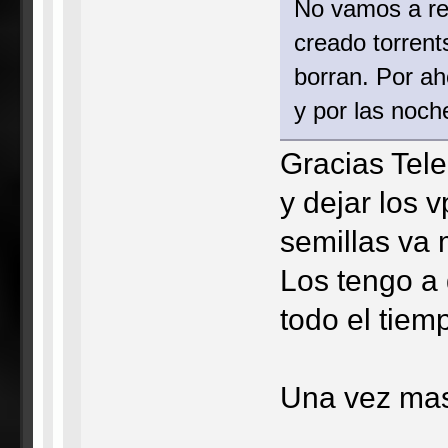
No vamos a res
creado torrent
borran. Por ah
y por las noch
Gracias Tele
y dejar los
semillas va 
Los tengo a 
todo el tiem
Una vez mas