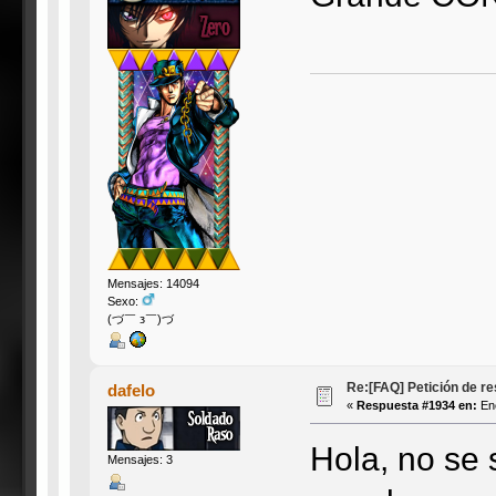
Mensajes: 14094
Sexo:
(づ￣ з￣)づ
Re:[FAQ] Petición de r
dafelo
«
Respuesta #1934 en:
Ene
Hola, no se 
Mensajes: 3