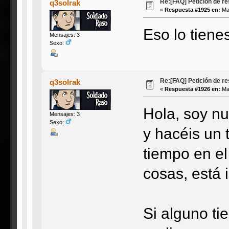
Re:[FAQ] Petición de r
q3solrak
«
Respuesta #1925 en:
Mar
Eso lo tiene
Mensajes: 3
Sexo:
Re:[FAQ] Petición de r
q3solrak
«
Respuesta #1926 en:
Mar
Hola, soy n
Mensajes: 3
Sexo:
y hacéis un t
tiempo en el
cosas, está 
Si alguno ti