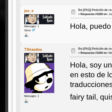
Re:[FAQ] Petición de r
jos_e
«
Respuesta #1929 en:
Jun
Hola, puedo
Mensajes: 1
Sexo:
Re:[FAQ] Petición de r
T3traxdou
«
Respuesta #1930 en:
May
Hola, soy u
en esto de l
traduccione
fairy tail, 
Mensajes: 1