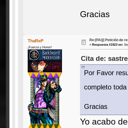
Gracias
Re:[FAQ] Petición de r
ThaReP
«
Respuesta #1923 en:
Sep
¡Fuerza y Honor!
Cita de: sastr
Por Favor res
completo toda 
Gracias
Yo acabo de 