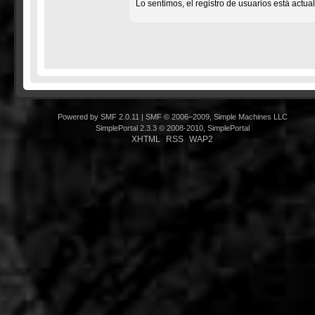
Lo sentimos, el registro de usuarios está actu
Powered by SMF 2.0.11
|
SMF © 2006–2009, Simple Machines LLC
SimplePortal 2.3.3 © 2008-2010, SimplePortal
XHTML
RSS
WAP2