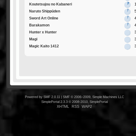
Koutetsujou no Kabaneri
Naruto Shippūden
Sword Art Online
Barakamon
Hunter x Hunter
Magi
Magic Kaito 1412
Powered by SMF 2.0.11
|
SMF © 2006–2009, Simple Machines LLC
SimplePortal 2.3.3 © 2008-2010, SimplePortal
XHTML
RSS
WAP2