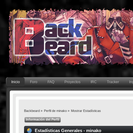
Inicio
Foro
FAQ
Proyectos
IRC
Tracker
In
Backbeard
»
Perfil de minako
»
Mostrar Estadísticas
Información del Perfil
Estadísticas Generales - minako