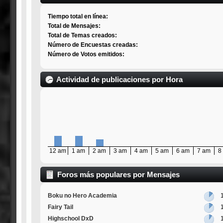
Tiempo total en línea:
Total de Mensajes:
Total de Temas creados:
Número de Encuestas creadas:
Número de Votos emitidos:
Actividad de publicaciones por Hora
12 am
1 am
2 am
3 am
4 am
5 am
6 am
7 am
8
Foros más populares por Mensajes
Boku no Hero Academia
Fairy Tail
Highschool DxD