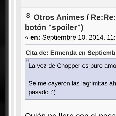
8
Otros Animes
/
Re:Re:
botón "spoiler")
«
en:
Septiembre 10, 2014, 11
Cita de: Ermenda en Septiembr
La voz de Chopper es puro amo
Se me cayeron las lagrimitas aho
pasado :'(
Quién no llore con el pas