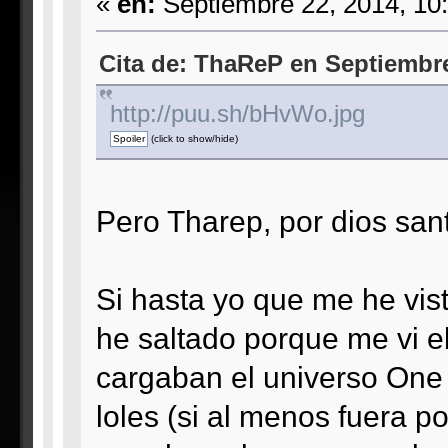
«
en:
Septiembre 22, 2014, 10
Cita de: ThaReP en Septiembre
http://puu.sh/bHvWo.jpg
(click to show/hide)
Pero Tharep, por dios san
Si hasta yo que me he vis
he saltado porque me vi 
cargaban el universo One 
loles (si al menos fuera p