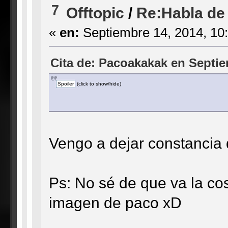
7
Offtopic
/
Re:Habla de 
«
en:
Septiembre 14, 2014, 10
Cita de: Pacoakakak en Septie
(click to show/hide)
Vengo a dejar constanci
Ps: No sé de que va la co
imagen de paco xD