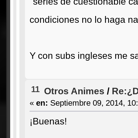
"series de cuestionable c
condiciones no lo haga n
Y con subs ingleses me sab
11
Otros Animes
/
Re:¿D
«
en:
Septiembre 09, 2014, 10
¡Buenas!