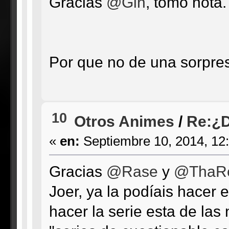
Gracias
@Gin
, tomo nota
Por que no de una sorpre
10
Otros Animes
/
Re:¿D
«
en:
Septiembre 10, 2014, 12
Gracias
@Rase
y
@ThaR
Joer, ya la podíais hacer
hacer la serie esta de las