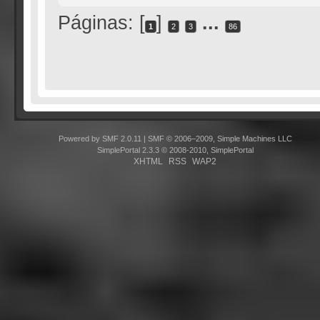
Páginas: [
]
...
1
2
3
86
Powered by SMF 2.0.11
|
SMF © 2006–2009, Simple Machines LLC
SimplePortal 2.3.3 © 2008-2010, SimplePortal
XHTML
RSS
WAP2