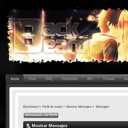
Inicio
Foro
FAQ
Proyectos
IRC
Tracker
In
Backbeard
»
Perfil de IsaaX
»
Mostrar Mensajes
»
Mensajes
Información del Perfil
Mostrar Mensajes