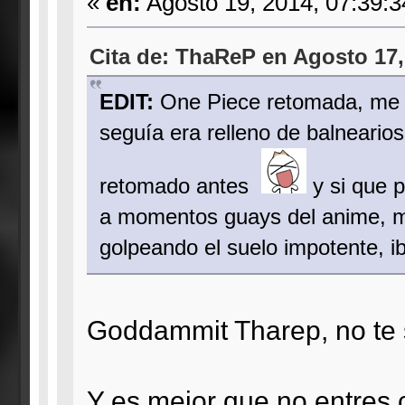
«
en:
Agosto 19, 2014, 07:39:
Cita de: ThaReP en Agosto 17,
EDIT:
One Piece retomada, me h
seguía era relleno de balnearios
retomado antes
y si que 
a momentos guays del anime, ma
golpeando el suelo impotente, i
Goddammit Tharep, no te 
Y es mejor que no entres 