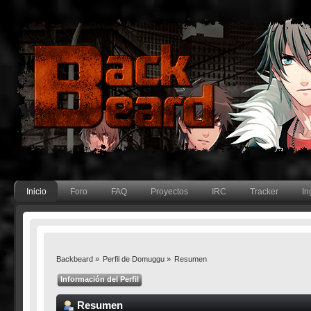
Inicio
Foro
FAQ
Proyectos
IRC
Tracker
In
Backbeard
»
Perfil de Domuggu
»
Resumen
Información del Perfil
Resumen