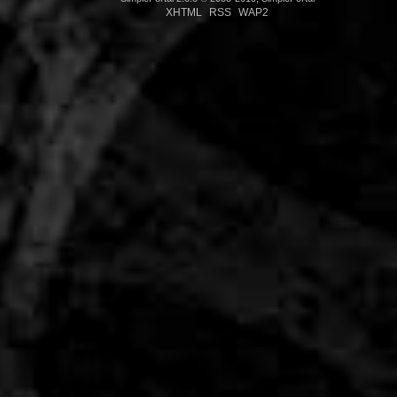
XHTML
RSS
WAP2