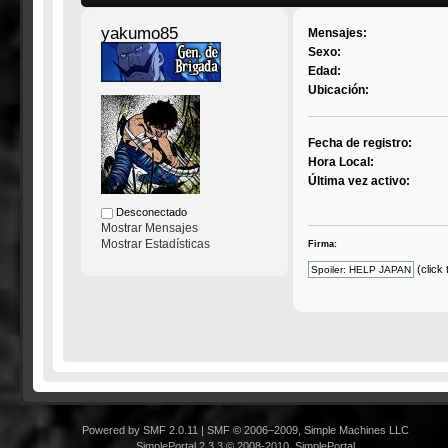
yakumo85
Mensajes:
Sexo:
Edad:
Ubicación:
Fecha de registro:
Hora Local:
Última vez activo:
Desconectado
Mostrar Mensajes
Mostrar Estadísticas
Firma:
(click
Powered by SMF 2.0.11
|
SMF © 2006–2009, Simple Machines LLC
SimplePortal 2.3.3 © 2008-2010, SimplePortal