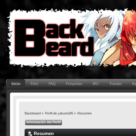
Inicio
Foro
FAQ
Proyectos
IRC
Tracker
In
Backbeard
»
Perfil de yakumo85
»
Resumen
Información del Perfil
Resumen