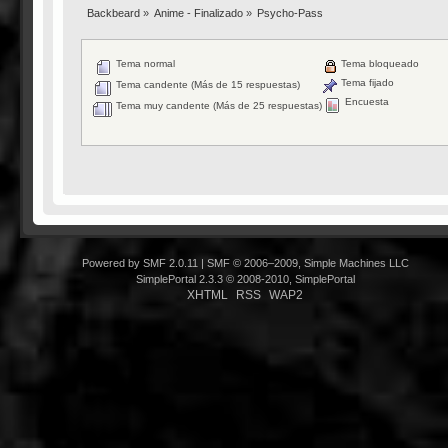
Backbeard
»
Anime - Finalizado
»
Psycho-Pass
Tema normal
Tema bloqueado
Tema fijado
Tema candente (Más de 15 respuestas)
Encuesta
Tema muy candente (Más de 25 respuestas)
Powered by SMF 2.0.11
|
SMF © 2006–2009, Simple Machines LLC
SimplePortal 2.3.3 © 2008-2010, SimplePortal
XHTML
RSS
WAP2