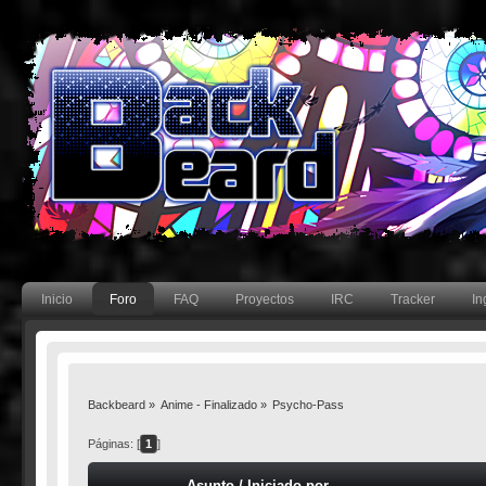
Inicio
Foro
FAQ
Proyectos
IRC
Tracker
In
Backbeard
»
Anime - Finalizado
»
Psycho-Pass
Páginas: [
1
]
Asunto
/
Iniciado por