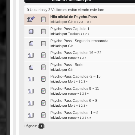
0 Usuarios y 3 Visitantes están viendo este foro.
Hilo oficial de Psycho-Pass
Iniciado por
Gin
«
1
2
3
...
8
»
Psycho-Pass Capítulo 1
Iniciado por
Teleken
«
1
2
»
Psycho-Pass - Segunda temporada
Iniciado por
Gin
Psycho-Pass Capítulos 16 ~ 22
Iniciado por
runge
«
1
2
»
Psycho-Pass - Serie
Iniciado por
Gin
Psycho-Pass Capítulos -2 ~ 15
Iniciado por
Morti
«
1
2
3
»
Psycho-Pass Capítulos 9 ~ 11
Iniciado por
runge
«
1
2
3
»
Psycho-Pass Capítulos 6 ~ 8
Iniciado por
Morti
«
1
2
3
»
Psycho-Pass Capítulos -1 ~ 5
Iniciado por
runge
«
1
2
3
4
»
Páginas: [
1
]