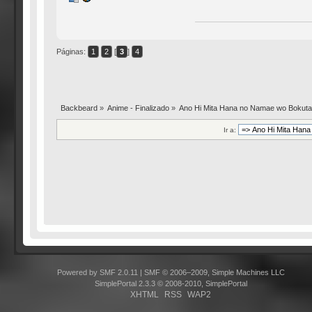
Páginas:
1
2
[
3
]
4
Backbeard
»
Anime - Finalizado
»
Ano Hi Mita Hana no Namae wo Bokuta
Ir a:
Powered by SMF 2.0.11
|
SMF © 2006–2009, Simple Machines LLC
SimplePortal 2.3.3 © 2008-2010, SimplePortal
XHTML
RSS
WAP2