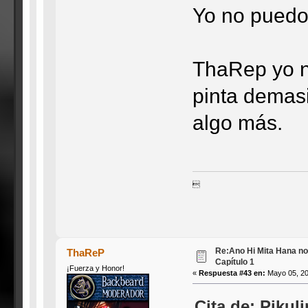
Yo no puedo
ThaRep yo no
pinta demasi
algo más.

Re:Ano Hi Mita Hana n
ThaReP
Capítulo 1
¡Fuerza y Honor!
«
Respuesta #43 en:
Mayo 05, 20
Cita de: Pikul