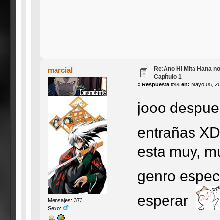
Re:Ano Hi Mita Hana n
marcial
Capítulo 1
«
Respuesta #44 en:
Mayo 05, 20
jooo despues
entrañas XD
esta muy, m
genro espec
esperar
Mensajes: 373
Sexo: