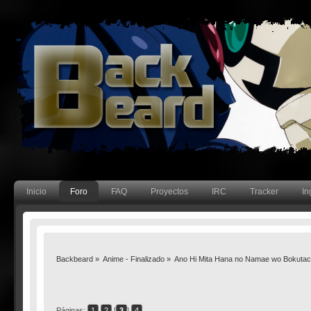
Inicio
Foro
FAQ
Proyectos
IRC
Tracker
In
Backbeard
»
Anime - Finalizado
»
Ano Hi Mita Hana no Namae wo Bokutac
Páginas:
1
2
[
3
]
4