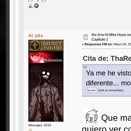
(づ￣ з￣)づ
Re:Ano Hi Mita Hana n
Al_eXs
Capítulo 1
«
Respuesta #39 en:
Mayo 04, 20
Cita de: ThaR
Ya me he visto 
diferente... mo
(click to show/hide)
Que mat
Mensajes: 6233
quiero ver c