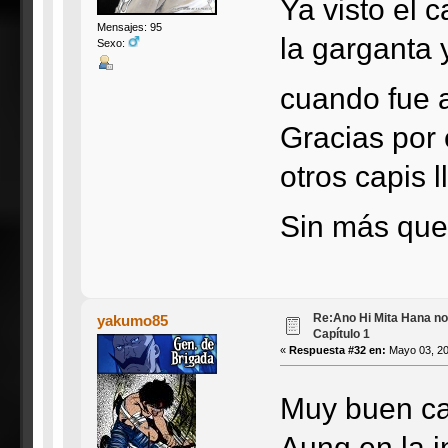
Ya visto el 
Mensajes: 95
la garganta
Sexo:
cuando fue 
Gracias por 
otros capis 
Sin más que
Re:Ano Hi Mita Hana n
yakumo85
Capítulo 1
«
Respuesta #32 en:
Mayo 03, 20
Muy buen ca
Aunq en la i