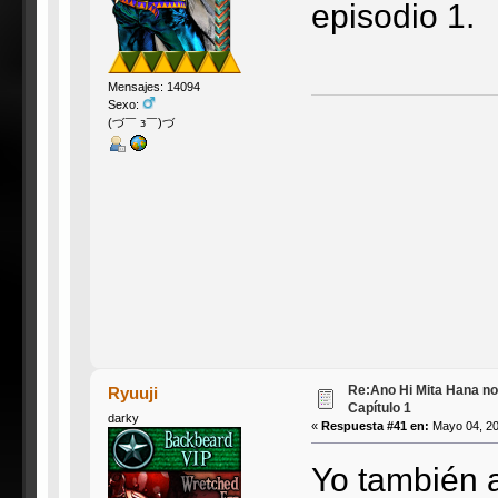
episodio 1.
Mensajes: 14094
Sexo:
(づ￣ з￣)づ
Re:Ano Hi Mita Hana n
Ryuuji
Capítulo 1
darky
«
Respuesta #41 en:
Mayo 04, 20
Yo también a