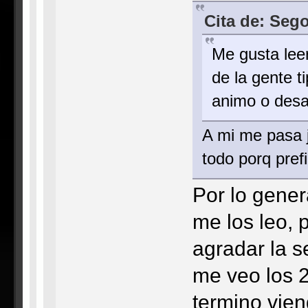
Cita de: Seg
Me gusta leer
de la gente t
animo o des
A mi me pasa j
todo porq pref
Por lo gener
me los leo, 
agradar la s
me veo los 2
termino vie