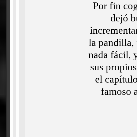
Por fin co
dejó b
incrementa
la pandilla
nada fácil,
sus propios
el capítul
famoso a