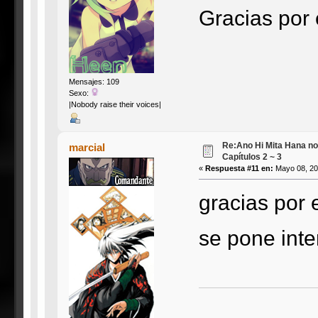
Gracias por 
Mensajes: 109
Sexo:
|Nobody raise their voices|
Re:Ano Hi Mita Hana n
marcial
Capítulos 2 ~ 3
«
Respuesta #11 en:
Mayo 08, 20
gracias por 
se pone inte