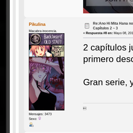
Re:Ano Hi Mita Hana n
Pikulina
Capítulos 2 ~ 3
Macabra inocencia.
«
Respuesta #8 en:
Mayo 08, 201
2 capítulos 
primero des
Gran serie, 

Mensajes: 3473
Sexo: