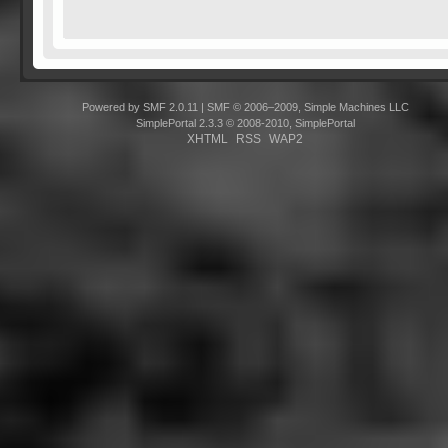
Powered by SMF 2.0.11
|
SMF © 2006–2009, Simple Machines LLC
SimplePortal 2.3.3 © 2008-2010, SimplePortal
XHTML
RSS
WAP2