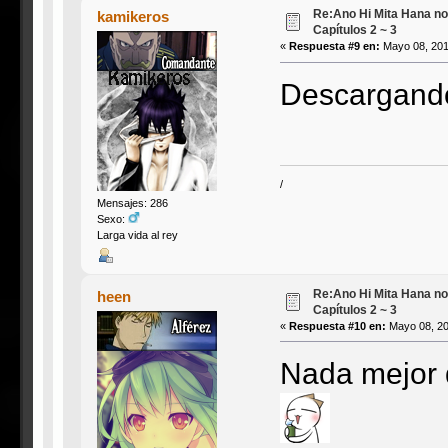
Re:Ano Hi Mita Hana n
kamikeros
Capítulos 2 ~ 3
«
Respuesta #9 en:
Mayo 08, 201
Descargand
/
Mensajes: 286
Sexo:
Larga vida al rey
Re:Ano Hi Mita Hana n
heen
Capítulos 2 ~ 3
«
Respuesta #10 en:
Mayo 08, 20
Nada mejor 