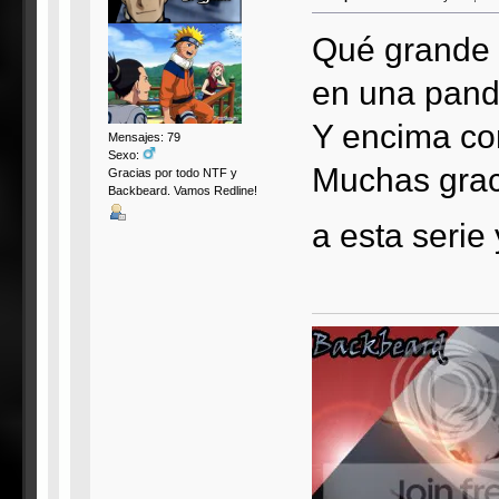
Qué grande 
en una pand
Y encima co
Mensajes: 79
Sexo:
Muchas graci
Gracias por todo NTF y
Backbeard. Vamos Redline!
a esta seri