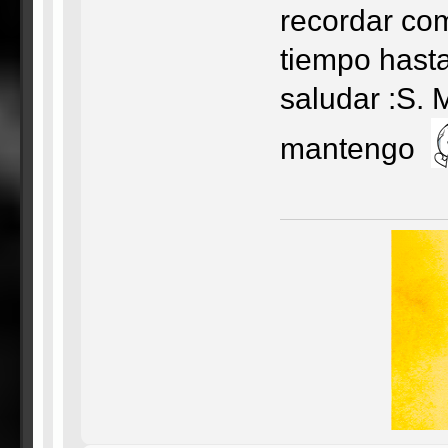
recordar com
tiempo hasta
saludar :S. 
mantengo