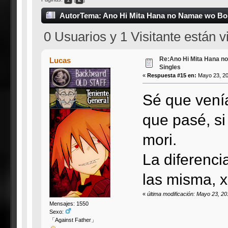
Autor
Tema: Ano Hi Mita Hana no Namae wo Bok
0 Usuarios y 1 Visitante están 
Re:Ano Hi Mita Hana n
Lucas
Singles
«
Respuesta #15 en:
Mayo 23, 20
Sé que venía
que pasé, s
mori.
La diferenci
las misma, 
«
última modificación: Mayo 23, 2
Mensajes: 1550
Sexo:
「Against Father」