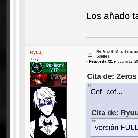
Los añado ta
Re:Ano Hi Mita Hana n
Ryuuji
Singles
darky
«
Respuesta #21 en:
Junio 17, 20
Cita de: Zeros
Cof, cof...
Cita de: Ryuu
versión FULL 