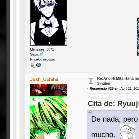
Mensajes: 6871
Sexo:
Ni calco ni copia.
Re:Ano Hi Mita Hana n
Josh_Uchiha
Singles
«
Respuesta #25 en:
Abril 21, 20
Cita de: Ryuuj
De nada, pero 
mucho.