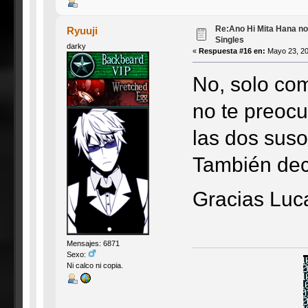
Re:Ano Hi Mita Hana n
Ryuuji
Singles
darky
«
Respuesta #16 en:
Mayo 23, 20
No, solo com
no te preoc
las dos suso
También deci
Gracias Luc
Mensajes: 6871
Sexo:
Ni calco ni copia.