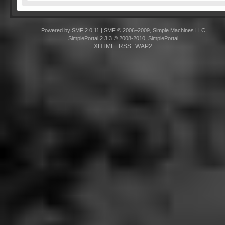
Powered by SMF 2.0.11
|
SMF © 2006–2009, Simple Machines LLC
SimplePortal 2.3.3 © 2008-2010, SimplePortal
XHTML
RSS
WAP2