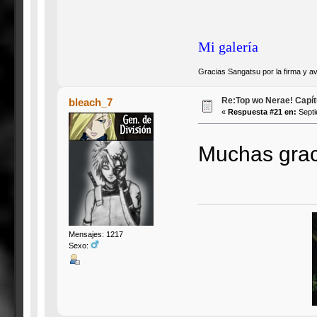
Mi galería
Gracias Sangatsu por la firma y av
Re:Top wo Nerae! Capítu
bleach_7
«
Respuesta #21 en:
Septi
Muchas gra
Mensajes: 1217
Sexo: