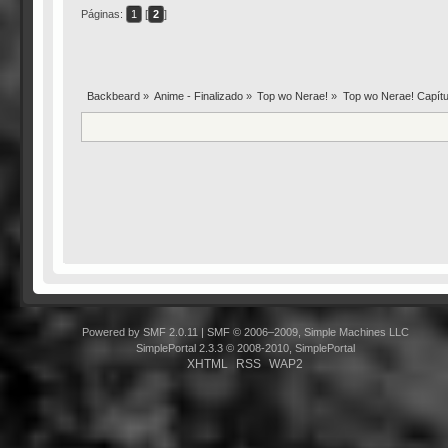
Páginas:
1
[
2
]
Backbeard
»
Anime - Finalizado
»
Top wo Nerae!
»
Top wo Nerae! Capítu
Powered by SMF 2.0.11
|
SMF © 2006–2009, Simple Machines LLC
SimplePortal 2.3.3 © 2008-2010, SimplePortal
XHTML
RSS
WAP2