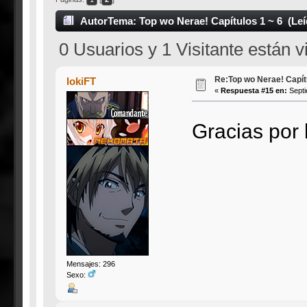
Autor
Tema: Top wo Nerae! Capítulos 1 ~ 6 (Leí
0 Usuarios y 1 Visitante están 
Re:Top wo Nerae! Capítu
lokiFT
«
Respuesta #15 en:
Septi
Gracias por 
Mensajes: 296
Sexo: