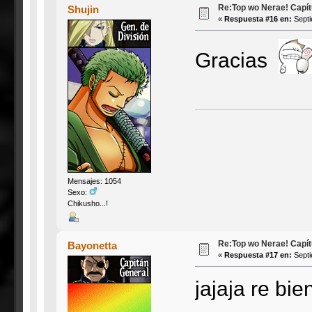
Re:Top wo Nerae! Capítu
Shujin
«
Respuesta #16 en:
Septi
Gracias
Mensajes: 1054
Sexo:
Chikusho...!
Re:Top wo Nerae! Capítu
Bayonetta
«
Respuesta #17 en:
Septi
jajaja re bie