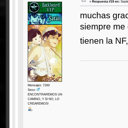
«
Respuesta #19 en:
Septi
muchas graci
siempre me 
tienen la N
Mensajes: 7260
Sexo:
ENCONTRAREMOS UN
CAMINO, Y SI NO, LO
CREAREMOS!