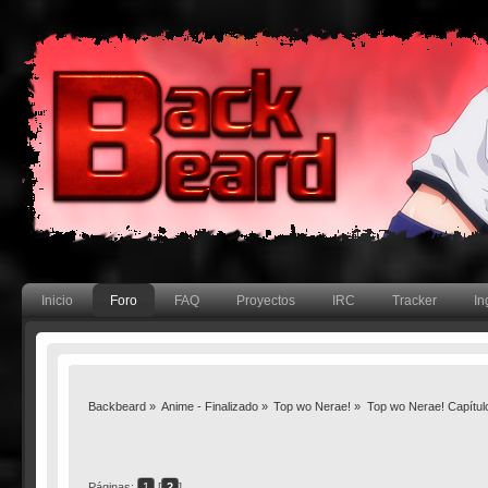
Inicio
Foro
FAQ
Proyectos
IRC
Tracker
In
Backbeard
»
Anime - Finalizado
»
Top wo Nerae!
»
Top wo Nerae! Capítul
Páginas:
1
[
2
]