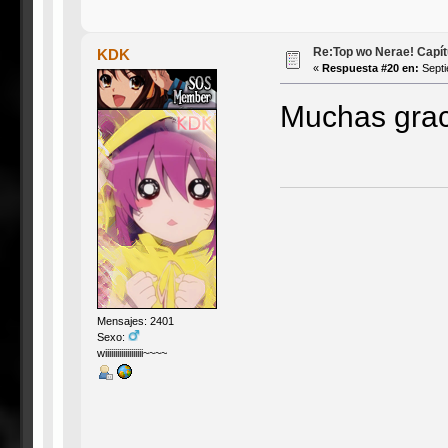
Re:Top wo Nerae! Capítu
KDK
«
Respuesta #20 en:
Septi
Muchas grac
Mensajes: 2401
Sexo:
wiiiiiiiiiiiiiiiiiii~~~~