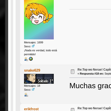
Mensajes: 1699
Sexo:
¡Nada es verdad, todo está
permitido!
Re:Top wo Nerae! Capítu
snake629
«
Respuesta #18 en:
Septi
Muchas grac
Mensajes: 18
Sexo:
Re:Top wo Nerae! Capítu
erikfrost