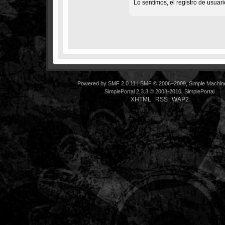
Lo sentimos, el registro de usuar
Powered by SMF 2.0.11
|
SMF © 2006–2009, Simple Machin
SimplePortal 2.3.3 © 2008-2010, SimplePortal
XHTML
RSS
WAP2