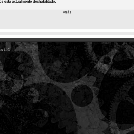
ios está actualmente deshabilitado.
Atrás
es LLC