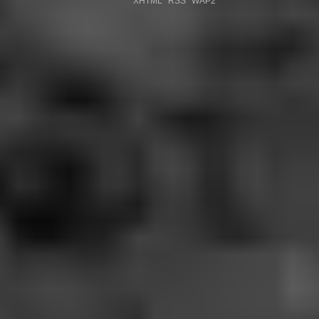
XHTML
RSS
WAP2