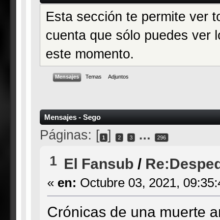
Esta sección te permite ver t
cuenta que sólo puedes ver l
este momento.
Mensajes
Temas
Adjuntos
Mensajes - Sego
Páginas: [
]
...
1
2
3
296
1
El Fansub
/
Re:Desped
«
en:
Octubre 03, 2021, 09:35
Crónicas de una muerte a