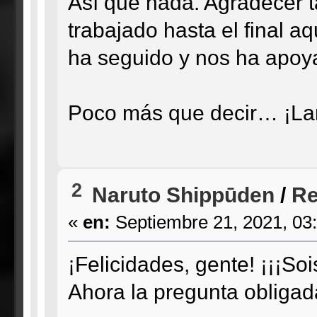
Así que nada. Agradecer ta
trabajado hasta el final 
ha seguido y nos ha apoya
Poco más que decir… ¡Lar
2
Naruto Shippūden
/
Re
«
en:
Septiembre 21, 2021, 03
¡Felicidades, gente! ¡¡¡So
Ahora la pregunta obligad