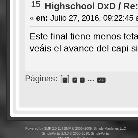
15
Highschool DxD
/
Re:
«
en:
Julio 27, 2016, 09:22:45
Este final tiene menos tet
veáis el avance del capi si
Páginas: [
]
...
1
2
3
296
Powered by SMF 2.0.11
|
SMF © 2006–2009, Simple Machines LLC
SimplePortal 2.3.3 © 2008-2010, SimplePortal