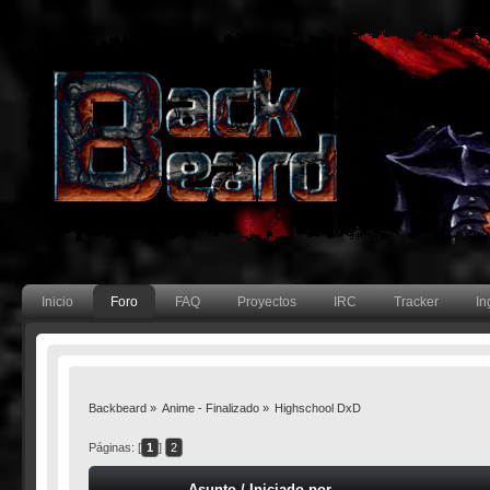
Inicio
Foro
FAQ
Proyectos
IRC
Tracker
In
Backbeard
»
Anime - Finalizado
»
Highschool DxD
Páginas: [
1
]
2
Asunto
/
Iniciado por