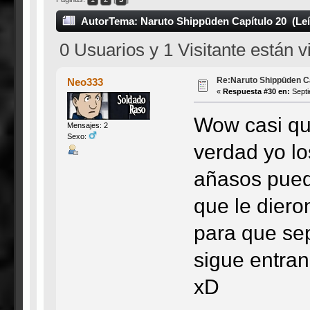
Autor
Tema: Naruto Shippūden Capítulo 20 (Leí
0 Usuarios y 1 Visitante están 
Re:Naruto Shippūden Ca
Neo333
«
Respuesta #30 en:
Septi
Wow casi que
Mensajes: 2
Sexo:
verdad yo lo
añasos pued
que le diero
para que sep
sigue entran
xD