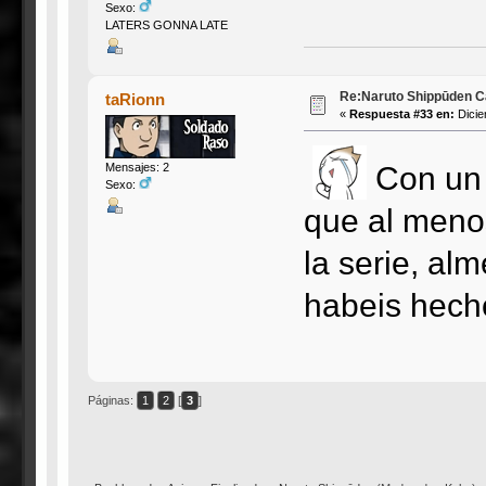
Sexo:
LATERS GONNA LATE
Re:Naruto Shippūden Ca
taRionn
«
Respuesta #33 en:
Dicie
Con un 
Mensajes: 2
Sexo:
que al menos
la serie, al
habeis hecho
Páginas:
1
2
[
3
]