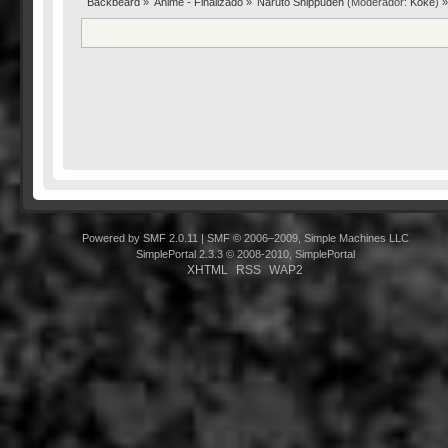
Backbeard
»
Anime - Finalizado
»
Naruto Shippūden
(Moderador:
Koke
) 
Powered by SMF 2.0.11
|
SMF © 2006–2009, Simple Machines LLC
SimplePortal 2.3.3 © 2008-2010, SimplePortal
XHTML
RSS
WAP2