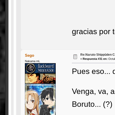
gracias por
Re:Naruto Shippūden Ca
Sego
«
Respuesta #31 en:
Octub
Nakama mL
Pues eso... 
Venga, va, 
Boruto... (?