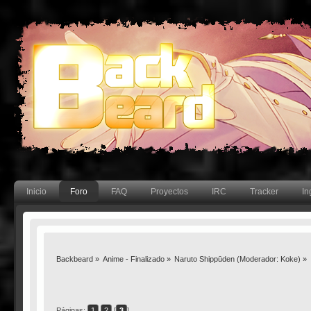
Inicio
Foro
FAQ
Proyectos
IRC
Tracker
In
Backbeard
»
Anime - Finalizado
»
Naruto Shippūden
(Moderador:
Koke
) »
Páginas:
1
2
[
3
]