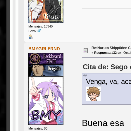
Mensajes: 13340
Sexo:
Re:Naruto Shippūden Ca
BMYGRLFRND
«
Respuesta #32 en:
Octub
Cita de: Sego 
Venga, va, aca
Buena esa
Mensajes: 80