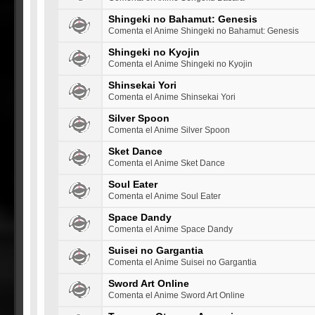
Shingeki no Bahamut: Genesis
Comenta el Anime Shingeki no Bahamut: Genesis
Shingeki no Kyojin
Comenta el Anime Shingeki no Kyojin
Shinsekai Yori
Comenta el Anime Shinsekai Yori
Silver Spoon
Comenta el Anime Silver Spoon
Sket Dance
Comenta el Anime Sket Dance
Soul Eater
Comenta el Anime Soul Eater
Space Dandy
Comenta el Anime Space Dandy
Suisei no Gargantia
Comenta el Anime Suisei no Gargantia
Sword Art Online
Comenta el Anime Sword Art Online