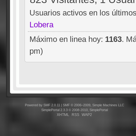
Usuarios activos en los último
Lobera
Máximo en linea hoy:
1163
. M
pm)
Powered by SMF 2.0.11
|
SMF © 2006–2009, Simple Machines LLC
SimplePortal 2.3.3 © 2008-2010, SimplePortal
XHTML
RSS
WAP2