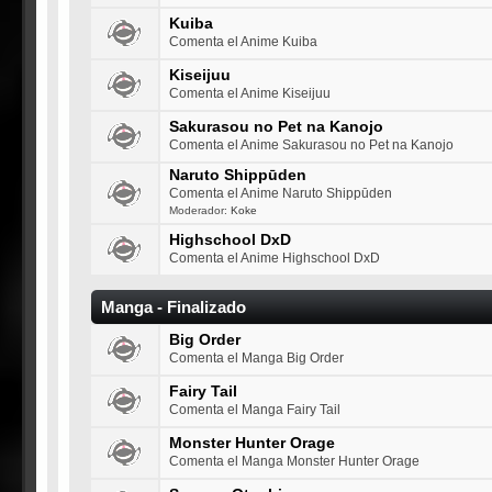
Kuiba
Comenta el Anime Kuiba
Kiseijuu
Comenta el Anime Kiseijuu
Sakurasou no Pet na Kanojo
Comenta el Anime Sakurasou no Pet na Kanojo
Naruto Shippūden
Comenta el Anime Naruto Shippūden
Moderador:
Koke
Highschool DxD
Comenta el Anime Highschool DxD
Manga - Finalizado
Big Order
Comenta el Manga Big Order
Fairy Tail
Comenta el Manga Fairy Tail
Monster Hunter Orage
Comenta el Manga Monster Hunter Orage