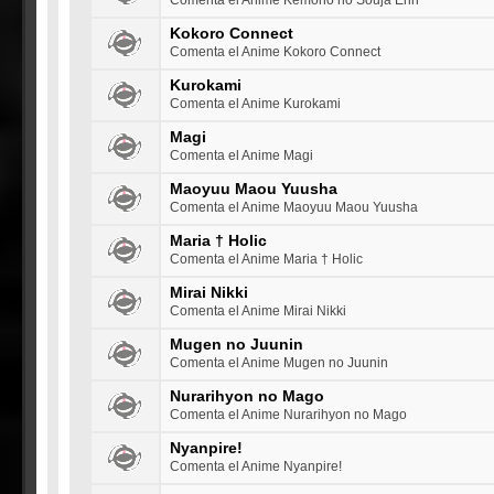
Kokoro Connect
Comenta el Anime Kokoro Connect
Kurokami
Comenta el Anime Kurokami
Magi
Comenta el Anime Magi
Maoyuu Maou Yuusha
Comenta el Anime Maoyuu Maou Yuusha
Maria † Holic
Comenta el Anime Maria † Holic
Mirai Nikki
Comenta el Anime Mirai Nikki
Mugen no Juunin
Comenta el Anime Mugen no Juunin
Nurarihyon no Mago
Comenta el Anime Nurarihyon no Mago
Nyanpire!
Comenta el Anime Nyanpire!