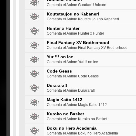
Comenta el Anime Gundam Unicorn
Koutetsujou no Kabaneri
Comenta el Anime Koutetsujou no Kabaneri
Hunter x Hunter
Comenta el Anime Hunter x Hunter
Final Fantasy XV Brotherhood
Comenta el Anime Final Fantasy XV Brotherhood
Yuri!!! on Ice
Comenta el Anime Yuri!!! on Ice
Code Geass
Comenta el Anime Code Geass
Durarara!!
Comenta el Anime Durarara!!
Magic Kaito 1412
Comenta el Anime Magic Kaito 1412
Kuroko no Basket
Comenta el Anime Kuroko no Basket
Boku no Hero Academia
Comenta el Anime Boku no Hero Academia