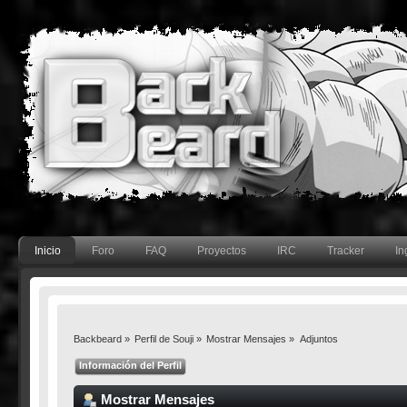
Inicio
Foro
FAQ
Proyectos
IRC
Tracker
In
Backbeard
»
Perfil de Souji
»
Mostrar Mensajes
»
Adjuntos
Información del Perfil
Mostrar Mensajes