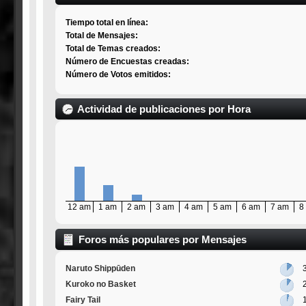
Tiempo total en línea:
Total de Mensajes:
Total de Temas creados:
Número de Encuestas creadas:
Número de Votos emitidos:
Actividad de publicaciones por Hora
12 am
1 am
2 am
3 am
4 am
5 am
6 am
7 am
8
Foros más populares por Mensajes
Naruto Shippūden
Kuroko no Basket
Fairy Tail