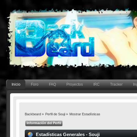
Inicio
Foro
FAQ
Proyectos
IRC
Tracker
In
Backbeard
»
Perfil de Souji
»
Mostrar Estadísticas
Información del Perfil
Estadísticas Generales - Souji