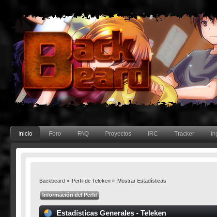
Inicio
Foro
FAQ
Proyectos
IRC
Tracker
In
Backbeard
»
Perfil de Teleken
»
Mostrar Estadísticas
Información del Perfil
Estadísticas Generales - Teleken