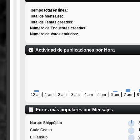
Tiempo total en línea:
Total de Mensajes:
Total de Temas creados:
Número de Encuestas creadas:
Número de Votos emitidos:
Actividad de publicaciones por Hora
12 am
1 am
2 am
3 am
4 am
5 am
6 am
7 am
8
Foros más populares por Mensajes
Naruto Shippūden
Code Geass
El Fansub