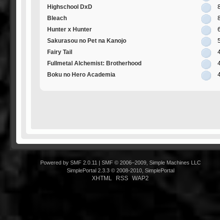
Highschool DxD
Bleach
Hunter x Hunter
Sakurasou no Pet na Kanojo
Fairy Tail
Fullmetal Alchemist: Brotherhood
Boku no Hero Academia
Powered by SMF 2.0.11
|
SMF © 2006–2009, Simple Machines LLC
SimplePortal 2.3.3 © 2008-2010, SimplePortal
XHTML
RSS
WAP2