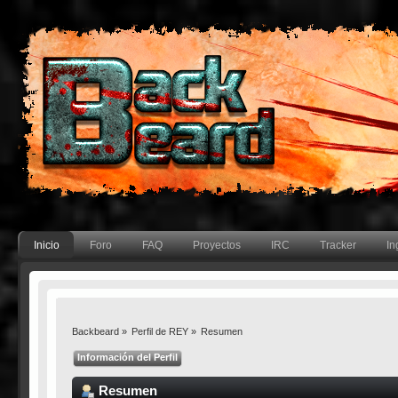
Inicio
Foro
FAQ
Proyectos
IRC
Tracker
In
Backbeard
»
Perfil de REY
»
Resumen
Información del Perfil
Resumen