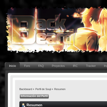
Inicio
Foro
FAQ
Proyectos
IRC
Tracker
In
Backbeard
»
Perfil de Souji
»
Resumen
Información del Perfil
Resumen