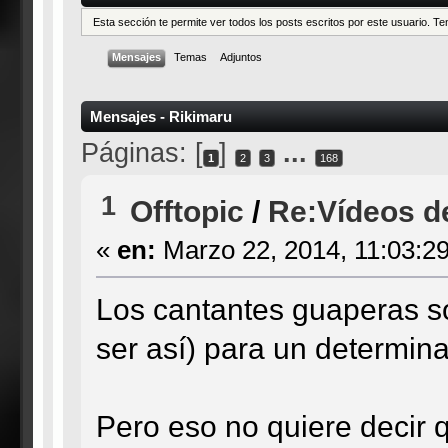
Esta sección te permite ver todos los posts escritos por este usuario. 
Mensajes
Temas
Adjuntos
Mensajes - Rikimaru
Páginas: [
]
...
1
2
3
168
1
Offtopic
/
Re:Vídeos d
«
en:
Marzo 22, 2014, 11:03:2
Los cantantes guaperas so
ser así) para un determina
Pero eso no quiere decir 