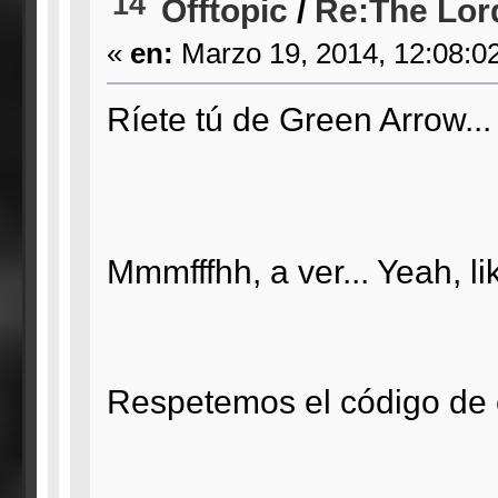
14
Offtopic
/
Re:The Lord
«
en:
Marzo 19, 2014, 12:08:0
Ríete tú de Green Arrow...
Mmmfffhh, a ver... Yeah, li
Respetemos el código de c