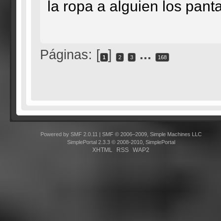
la ropa a alguien los pa
Páginas: [
]
...
1
2
3
168
Powered by SMF 2.0.11
|
SMF © 2006–2009, Simple Machines LLC
SimplePortal 2.3.3 © 2008-2010, SimplePortal
XHTML
RSS
WAP2