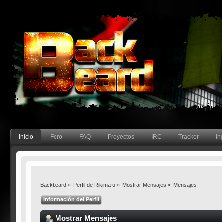
Inicio
Foro
FAQ
Proyectos
IRC
Tracker
In
Backbeard
»
Perfil de Rikimaru
»
Mostrar Mensajes
»
Mensajes
Información del Perfil
Mostrar Mensajes