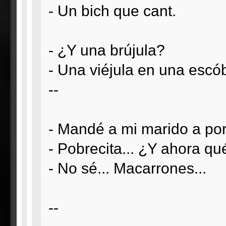
- Un bich que cant.
- ¿Y una brújula?
- Una viéjula en una escó
--
- Mandé a mi marido a por 
- Pobrecita... ¿Y ahora qu
- No sé... Macarrones...
--