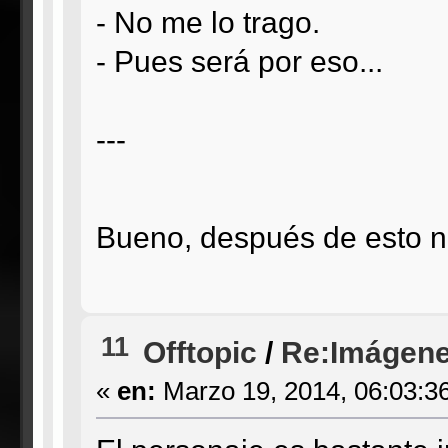
- No me lo trago.
- Pues será por eso...
---
Bueno, después de esto no 
11
Offtopic
/
Re:Imágene
«
en:
Marzo 19, 2014, 06:03:3