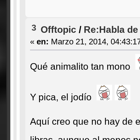
3
Offtopic
/
Re:Habla de 
«
en:
Marzo 21, 2014, 04:43:1
Qué animalito tan mono
Y pica, el jodío
Aquí creo que no hay de es
libras, aunque al menos n