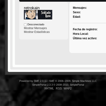
retrokain
Mensajes:
Sexo:
Edad:
Desconectado
Mostrar Mensajes
Fecha de registro:
Mostrar Estadísticas
Hora Local:
Última vez activo:
Powered by SMF 2.0.11
|
SMF © 2006–2009, Simple Machines LLC
SimplePortal 2.3.3 © 2008-2010, SimplePortal
XHTML
RSS
WAP2