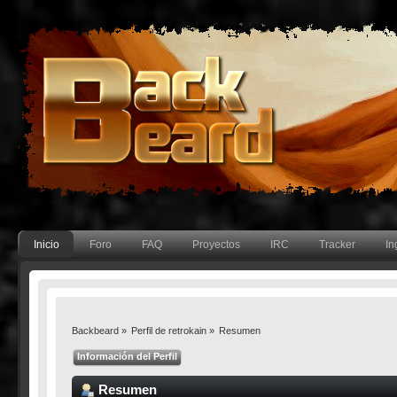
Inicio
Foro
FAQ
Proyectos
IRC
Tracker
In
Backbeard
»
Perfil de retrokain
»
Resumen
Información del Perfil
Resumen