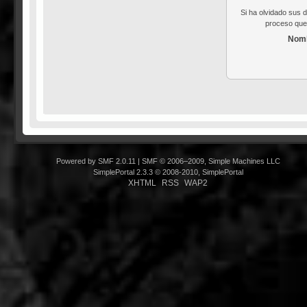
Si ha olvidado sus 
proceso que 
Nomb
Powered by SMF 2.0.11
|
SMF © 2006–2009, Simple Machines LLC
SimplePortal 2.3.3 © 2008-2010, SimplePortal
XHTML
RSS
WAP2