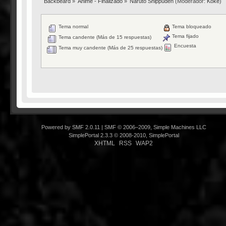
Backbeard
»
Anime - Finalizado
»
Naruto Shippūden
(Moderador:
Koke
)
Tema normal
Tema bloqueado
Tema fijado
Tema candente (Más de 15 respuestas)
Encuesta
Tema muy candente (Más de 25 respuestas)
Powered by SMF 2.0.11
|
SMF © 2006–2009, Simple Machines LLC
SimplePortal 2.3.3 © 2008-2010, SimplePortal
XHTML
RSS
WAP2