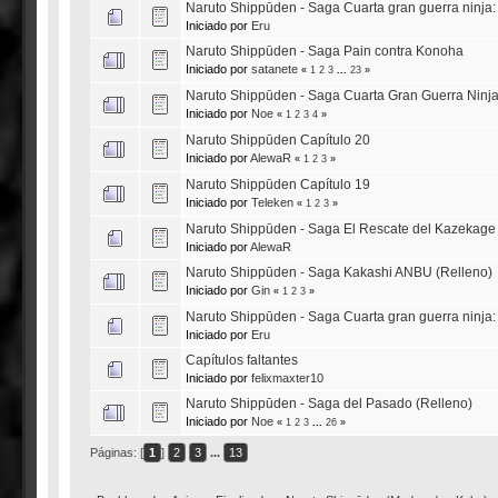
Naruto Shippūden - Saga Cuarta gran guerra ninja: E
Iniciado por
Eru
Naruto Shippūden - Saga Pain contra Konoha
Iniciado por
satanete
«
1
2
3
...
23
»
Naruto Shippūden - Saga Cuarta Gran Guerra Ninja
Iniciado por
Noe
«
1
2
3
4
»
Naruto Shippūden Capítulo 20
Iniciado por
AlewaR
«
1
2
3
»
Naruto Shippūden Capítulo 19
Iniciado por
Teleken
«
1
2
3
»
Naruto Shippūden - Saga El Rescate del Kazekage
Iniciado por
AlewaR
Naruto Shippūden - Saga Kakashi ANBU (Relleno)
Iniciado por
Gin
«
1
2
3
»
Naruto Shippūden - Saga Cuarta gran guerra ninja: E
Iniciado por
Eru
Capítulos faltantes
Iniciado por
felixmaxter10
Naruto Shippūden - Saga del Pasado (Relleno)
Iniciado por
Noe
«
1
2
3
...
26
»
Páginas: [
1
]
2
3
...
13