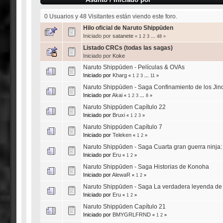
0 Usuarios y 48 Visitantes están viendo este foro.
Hilo oficial de Naruto Shippūden
Iniciado por
satanete
«
1
2
3
...
48
»
Listado CRCs (todas las sagas)
Iniciado por
Koke
Naruto Shippūden - Películas & OVAs
Iniciado por
Kharg
«
1
2
3
...
11
»
Naruto Shippūden - Saga Confinamiento de los Jinc
Iniciado por
Akai
«
1
2
3
...
8
»
Naruto Shippūden Capítulo 22
Iniciado por
Bruxi
«
1
2
3
»
Naruto Shippūden Capítulo 7
Iniciado por
Teleken
«
1
2
»
Naruto Shippūden - Saga Cuarta gran guerra ninja: 
Iniciado por
Eru
«
1
2
»
Naruto Shippūden - Saga Historias de Konoha
Iniciado por
AlewaR
«
1
2
»
Naruto Shippūden - Saga La verdadera leyenda de It
Iniciado por
Eru
«
1
2
»
Naruto Shippūden Capítulo 21
Iniciado por
BMYGRLFRND
«
1
2
»