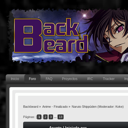
Inicio
Foro
FAQ
Proyectos
IRC
Tracker
In
Backbeard
»
Anime - Finalizado
»
Naruto Shippūden
(Moderador:
Koke
)
Páginas: [
1
]
2
3
...
13
Asunto
/
Iniciado por