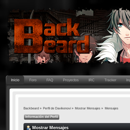
Inicio
Foro
FAQ
Proyectos
IRC
Tracker
In
Backbeard
»
Perfil de Davikenovi
»
Mostrar Mensajes
»
Mensajes
Información del Perfil
Mostrar Mensajes