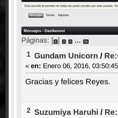
Esta sección te permite ver todos los posts escritos por este usuario. 
Mensajes
Temas
Adjuntos
Mensajes - Davikenovi
Páginas: [
]
...
1
2
3
55
1
Gundam Unicorn
/
Re:
«
en:
Enero 06, 2016, 03:50:4
Gracias y felices Reyes.
2
Suzumiya Haruhi
/
Re: