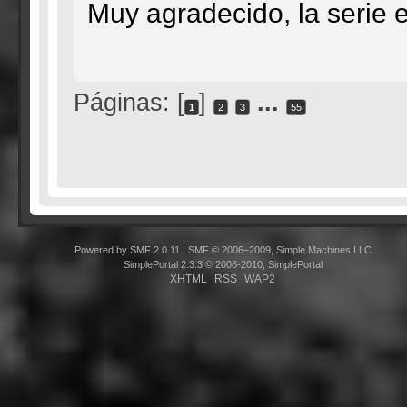
Muy agradecido, la serie 
Páginas: [
]
...
1
2
3
55
Powered by SMF 2.0.11
|
SMF © 2006–2009, Simple Machines LLC
SimplePortal 2.3.3 © 2008-2010, SimplePortal
XHTML
RSS
WAP2