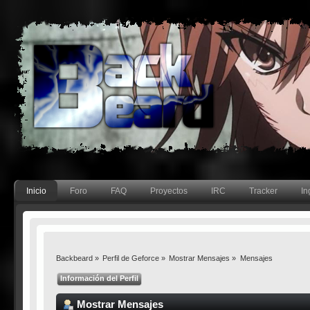
Inicio
Foro
FAQ
Proyectos
IRC
Tracker
In
Backbeard
»
Perfil de Geforce
»
Mostrar Mensajes
»
Mensajes
Información del Perfil
Mostrar Mensajes