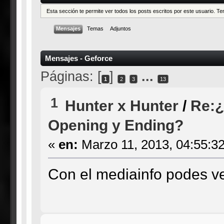
Esta sección te permite ver todos los posts escritos por este usuario. 
Mensajes
Temas
Adjuntos
Mensajes - Geforce
Páginas: [
]
...
1
2
3
13
1
Hunter x Hunter
/
Re:¿
Opening y Ending?
«
en:
Marzo 11, 2013, 04:55:3
Con el mediainfo podes ve