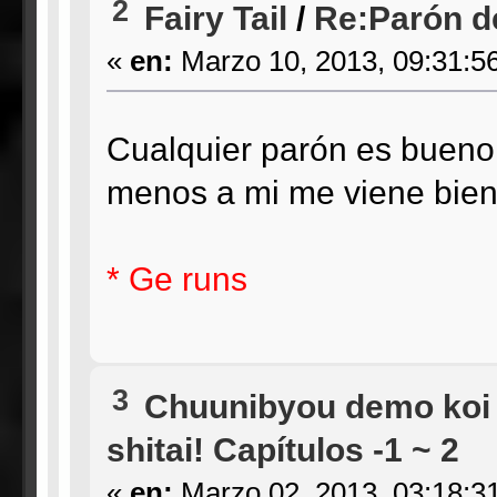
2
Fairy Tail
/
Re:Parón de
«
en:
Marzo 10, 2013, 09:31:5
Cualquier parón es bueno
menos a mi me viene bie
* Ge runs
3
Chuunibyou demo koi g
shitai! Capítulos -1 ~ 2
«
en:
Marzo 02, 2013, 03:18:3