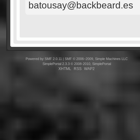
batousay@backbeard.es
Powered by SMF 2.0.11
|
SMF © 2006–2009, Simple Machines LLC
SimplePortal 2.3.3 © 2008-2010, SimplePortal
XHTML
RSS
WAP2