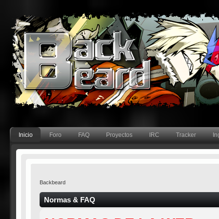
Inicio
Foro
FAQ
Proyectos
IRC
Tracker
In
Backbeard
Normas & FAQ